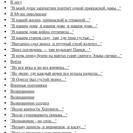
В лесу
"В моей душе запечатлен портрет одной прекрасной дамы..."
В Музее революции
"В нашей жизни, прекрасной и странной..."
"В нашем доме, в нашем доме, в нашем доме..."
"В нашем доме война отгремела..."
"В нашем старом саду, там, где тени густые..."
"Внезапно сдал мороз, и ртутный столб взлетел..."
"Вниз поглядишь — там вздыхает Париж..."
"В ночь перед бурею на мачтах горят святого Эльма свечки..."
Вобла
"Во все века и во все времена..."
"Во дворе, где каждый вечер все играла радиола..."
"В Одессе был густой мороз..."
Военные портняжки
Возвращение
Возвращение
Возвращение солдата
"Возле крепости Хертвиси..."
"Возле супермаркета тюрьма..."
"Возражение - не спор..."
"Возьму шинель, и вещмешок, и каску..."
"Вокзал прощанье нам прокличет..."