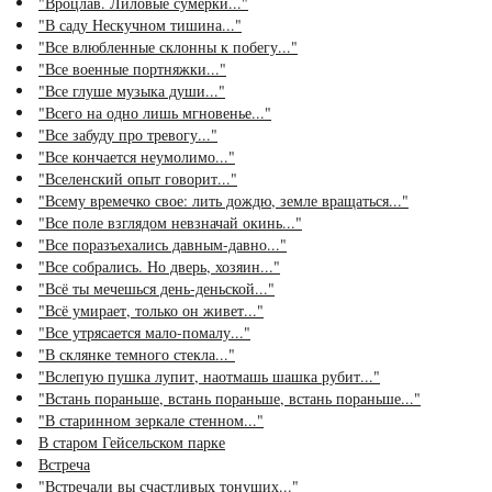
"Вроцлав. Лиловые сумерки..."
"В саду Нескучном тишина..."
"Все влюбленные склонны к побегу..."
"Все военные портняжки..."
"Все глуше музыка души..."
"Всего на одно лишь мгновенье..."
"Все забуду про тревогу..."
"Все кончается неумолимо..."
"Вселенский опыт говорит..."
"Всему времечко свое: лить дождю, земле вращаться..."
"Все поле взглядом невзначай окинь..."
"Все поразъехались давным-давно..."
"Все собрались. Но дверь, хозяин..."
"Всё ты мечешься день-деньской..."
"Всё умирает, только он живет..."
"Все утрясается мало-помалу..."
"В склянке темного стекла..."
"Вслепую пушка лупит, наотмашь шашка рубит..."
"Встань пораньше, встань пораньше, встань пораньше..."
"В старинном зеркале стенном..."
В старом Гейсельском парке
Встреча
"Встречали вы счастливых тонущих..."