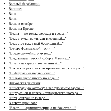
Веселый барабанщик
Весеннее
Весна
Весна
Весна в октябре
Весна на Пресне
"Весна — не только ледоход и грозы..."
"Весь в туманах житухи вчерашней..."
"Весь этот век, такой бесплодный..."
"Вечера французской песни..."
"В зале оружейного музея..."
"Вздрагивает готский собор в Малине..."
"В земные страсти вовлеченный..."
"Взяться за руки не я ли призывал вас, господа..."
"В Иерусалиме первый снег..."
"Вилами глупо писать по воде..."
Вилковская фантазия
"Виноградную косточку в теплую землю зарою..."
"Виртуозней и ловчее истамбульского шофера..."
"Витя, сыграй на гитаре..."
В карете прошлого
"Власть — администрация, а не божество..."