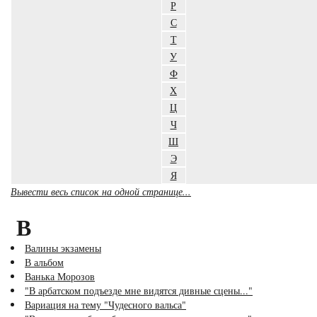
Р
С
Т
У
Ф
Х
Ц
Ч
Ш
Э
Я
Вывести весь список на одной странице...
В
Валины экзамены
В альбом
Ванька Морозов
"В арбатском подъезде мне видятся дивные сцены..."
Вариация на тему "Чудесного вальса"