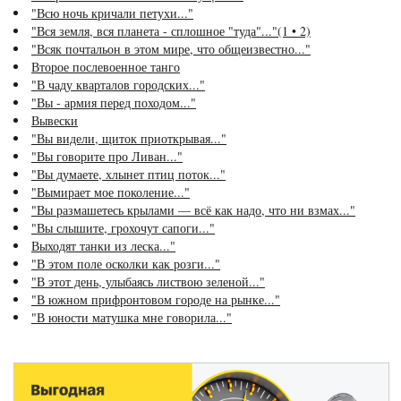
"Всю ночь кричали петухи..."
"Вся земля, вся планета - сплошное "туда"..."(1 • 2)
"Всяк почтальон в этом мире, что общеизвестно..."
Второе послевоенное танго
"В чаду кварталов городских..."
"Вы - армия перед походом..."
Вывески
"Вы видели, щиток приоткрывая..."
"Вы говорите про Ливан..."
"Вы думаете, хлынет птиц поток..."
"Вымирает мое поколение..."
"Вы размашетесь крылами — всё как надо, что ни взмах..."
"Вы слышите, грохочут сапоги..."
Выходят танки из леска..."
"В этом поле осколки как розги..."
"В этот день, улыбаясь листвою зеленой..."
"В южном прифронтовом городе на рынке..."
"В юности матушка мне говорила..."