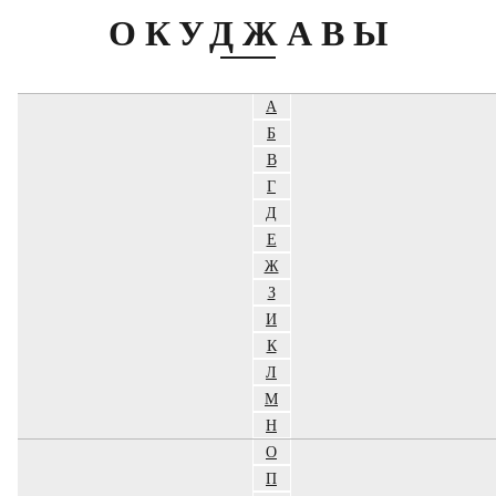
ОКУДЖАВЫ
А
Б
В
Г
Д
Е
Ж
З
И
К
Л
М
Н
О
П