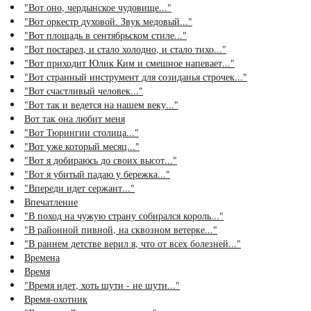
"Вот оно, чердынское чудовище..."
"Вот оркестр духовой. Звук медовый..."
"Вот площадь в сентябрьском стиле..."
"Вот постарел, и стало холодно, и стало тихо..."
"Вот приходит Юлик Ким и смешное напевает..."
"Вот странный инструмент для созиданья строчек..."
"Вот счастливый человек..."
"Вот так и ведется на нашем веку..."
Вот так она любит меня
"Вот Тюрингии столица..."
"Вот уже который месяц..."
"Вот я добираюсь до своих высот..."
"Вот я убитый падаю у бережка..."
"Впереди идет сержант..."
Впечатление
"В поход на чужую страну собирался король..."
"В районной пивной, на сквозном ветерке..."
"В раннем детстве верил я, что от всех болезней..."
Времена
Время
"Время идет, хоть шути - не шути..."
Время-охотник