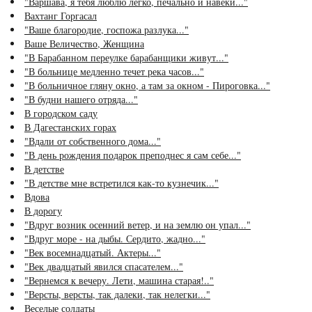
"Варшава, я тебя люблю легко, печально и навеки..."
Вахтанг Горгасал
"Ваше благородие, госпожа разлука..."
Ваше Величество, Женщина
"В Барабанном переулке барабанщики живут..."
"В больнице медленно течет река часов..."
"В больничное гляну окно, а там за окном - Пироговка..."
"В будни нашего отряда..."
В городском саду
В Дагестанских горах
"Вдали от собственного дома..."
"В день рождения подарок преподнес я сам себе..."
В детстве
"В детстве мне встретился как-то кузнечик..."
Вдова
В дорогу
"Вдруг возник осенний ветер, и на землю он упал..."
"Вдруг море - на дыбы. Сердито, жадно..."
"Век восемнадцатый. Актеры..."
"Век двадцатый явился спасателем..."
"Вернемся к вечеру. Лети, машина старая!.."
"Версты, версты, так далеки, так нелегки..."
Веселые солдаты