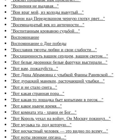
"Волнения не выдавая..."
"Вон враг мой, из колоды вынутый..."
"Ворон над Переделкином черную глотку рвет..."
"Восемнадцатый век из античности..."
"Воспитанным кровавою судьбой..."
Воспоминание
Воспоминание о Дне победы
"Восславив тяготы любви и свои слабости..."
"Восхищенность вашим сердцем, вашим светом..."
"Вот белые дворники белые фартуки выстирали..."
"Вот вам, пожалуйста..."
"Вот Дина Абрамовна с улыбкой Фаины Раневской..."
"Вот дурацкий манекен, расточающий улыбки..."
"Вот и не стало снега..."
"Вот какая странная пора..."
"Вот какая-то лошадка бьет копытами в песок..."
"Вот какое нынче время..."
"Вот комната эта - храни ее Бог..."
"Вот Король уехал на войну. Он Москву покинул..."
"Вот музыка та, под которую..."
"Вот несчастный человек — это видно по всему..."
"Вот ноты звонкие органа..."