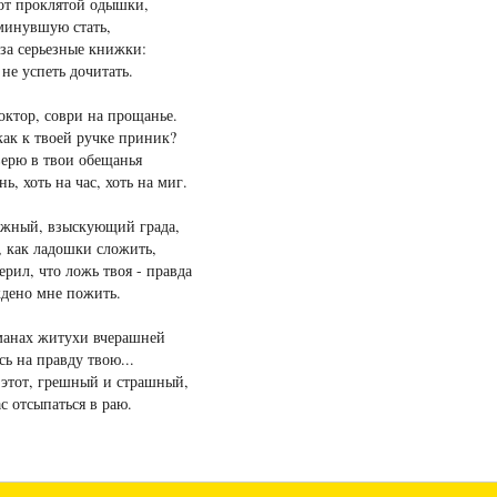
от проклятой одышки,
минувшую стать,
 за серьезные книжки:
 не успеть дочитать.
ктор, соври на прощанье.
ак к твоей ручке приник?
ерю в твои обещанья
нь, хоть на час, хоть на миг.
ожный, взыскующий града,
, как ладошки сложить,
ерил, что ложь твоя - правда
ждено мне пожить.
манах житухи вчерашней
сь на правду твою...
 этот, грешный и страшный,
ас отсыпаться в раю.