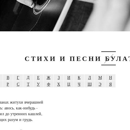
СТИХИ И ПЕСНИ БУЛ
В
Г
Д
Е
Ж
З
И
К
Л
М
Н
Р
С
Т
У
Ф
Х
Ц
Ч
Ш
Э
Я
манах житухи вчерашней
ь: авось, как-нибудь -
ил до утренних кашлей,
их разум и грудь.