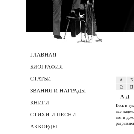
ГЛАВНАЯ
БИОГРАФИЯ
СТАТЬИ
А
Б
О
П
ЗВАНИЯ И НАГРАДЫ
АД
КНИГИ
Весь в ту
все надеяс
СТИХИ И ПЕСНИ
вот и дож
разрывающ
АККОРДЫ