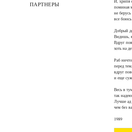
И, хрипя 
ПАРТНЕРЫ
поминая 
не берусь
все боюсь
Добрый до
Видишь, к
Вдруг пов
хоть на де
Раб ничт
перед тем
вдруг пов
и еще су
Весь в ту
так надею
Лучше ад
чем без в
1989