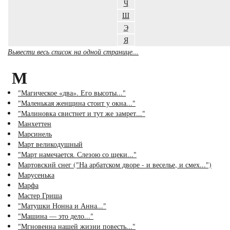
Ч
Ш
Э
Я
Вывести весь список на одной странице...
М
"Магическое «два». Его высоты..."
"Маленькая женщина стоит у окна..."
"Малиновка свистнет и тут же замрет..."
Манхеттен
Марсинель
Март великодушный
"Март намечается. Слезою со щеки..."
Мартовский снег ("На арбатском дворе - и веселье, и смех...")
Марусенька
Марфа
Мастер Гриша
"Матушки Нонна и Анна..."
"Машина — это дело..."
"Мгновенна нашей жизни повесть..."