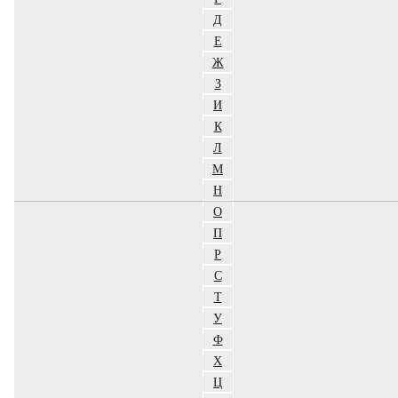
Д
Е
Ж
З
И
К
Л
М
Н
О
П
Р
С
Т
У
Ф
Х
Ц