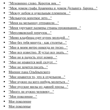
"Мгновенно слово. Короток век..."
"Меж домом графа Аракчеева и домом Дельвига, барона..."
"Между небом и кукольным племенем..."
"Мелькнуло короткое лето..."
"Меня на мельницу отправили..."
"Меня удручают размеры страны проживания..."
"Мерзляковский переулок..."
"Мимо кладбища едет купец молодой..."
"Мне без тебя минута - как столетье..."
"Мне в моем метро никогда не тесно..."
"Мне все известно. Я устал все знать..."
"Мне не в радость этот номер..."
"Мне не нравится мой силуэт..."
"Мне не хочется писать..."
Мнение пана Ольбрыхского
"Мне нравится то, что в отдельном..."
"Мне нужно на кого-нибудь молиться..."
"Мне русские милы из давней прозы..."
"Много ли нужно человеку..."
"Мое поколение..."
Мое поколение
Мое поколенье