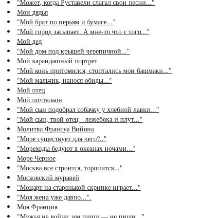
"Может, когда Руставели слагал свои песни..."
Мои дядья
"Мой брат по перьям и бумаге..."
"Мой город засыпает. А мне-то что с того..."
Мой дед
"Мой дом под крышей черепичной..."
Мой карандашный портрет
"Мой конь притомился, стоптались мои башмаки..."
"Мой мальчик, нанося обиды..."
Мой отец
Мой почтальон
"Мой сын подобрал собачку у хлебной лавки..."
"Мой сын, твой отец - лежебока и плут..."
Молитва Франсуа Вийона
"Море существует для чего?.."
"Мореходы бедуют в океанах ночами..."
Море Черное
"Москва все строится, торопится..."
Московский муравей
"Моцарт на старенькой скрипке играет..."
"Моя жена уже давно...".
Моя Франция
"Мужья на войне: им пиши — не пиши..."