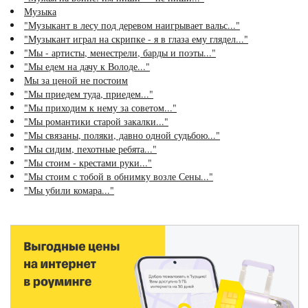
Музыка
"Музыкант в лесу под деревом наигрывает вальс..."
"Музыкант играл на скрипке - я в глаза ему глядел..."
"Мы - артисты, менестрели, барды и поэты..."
"Мы едем на дачу к Володе..."
Мы за ценой не постоим
"Мы приедем туда, приедем..."
"Мы приходим к нему за советом..."
"Мы романтики старой закалки..."
"Мы связаны, поляки, давно одной судьбою..."
"Мы сидим, пехотные ребята..."
"Мы стоим - крестами руки..."
"Мы стоим с тобой в обнимку возле Сены..."
"Мы убили комара..."