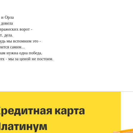
 и Орла
 довела
вражеских ворот -
т, дела.
удь мы вспомним это -
рится самим...
ам нужна одна победа,
сех - мы за ценой не постоим.