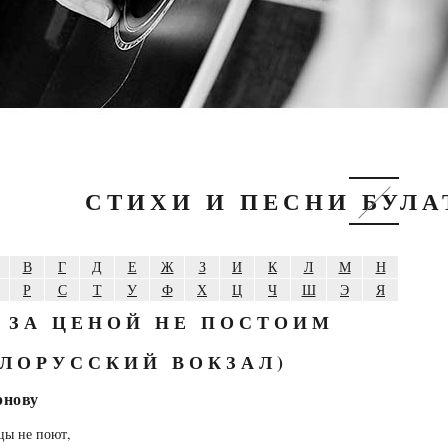
СТИХИ И ПЕСНИ БУЛ
В
Г
Д
Е
Ж
З
И
К
Л
М
Н
Р
С
Т
У
Ф
Х
Ц
Ч
Ш
Э
Я
 ЗА ЦЕНОЙ НЕ ПОСТОИМ
ЕЛОРУССКИЙ ВОКЗАЛ)
рнову
цы не поют,