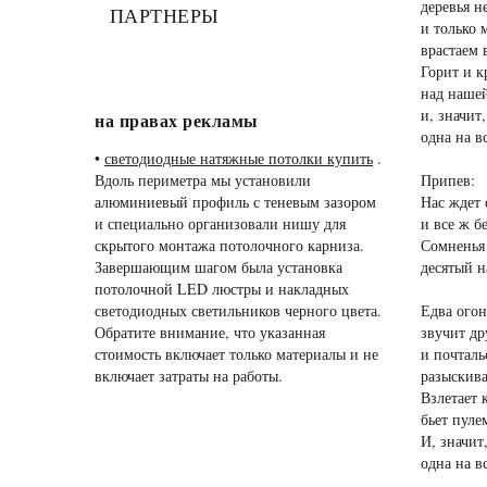
деревья не
ПАРТНЕРЫ
и только 
врастаем 
Горит и к
над наше
и, значит
на правах рекламы
одна на в
•
светодиодные натяжные потолки купить
.
Вдоль периметра мы установили
Припев:
алюминиевый профиль с теневым зазором
Нас ждет 
и специально организовали нишу для
и все ж б
скрытого монтажа потолочного карниза.
Сомненья 
Завершающим шагом была установка
десятый н
потолочной LED люстры и накладных
светодиодных светильников черного цвета.
Едва огон
Обратите внимание, что указанная
звучит др
стоимость включает только материалы и не
и почталь
включает затраты на работы.
разыскива
Взлетает 
бьет пуле
И, значит
одна на в