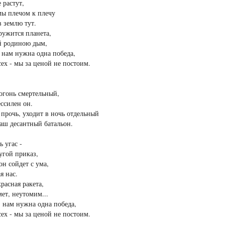
 растут,
мы плечом к плечу
в землю тут.
ружится планета,
й родиною дым,
, нам нужна одна победа,
сех - мы за ценой не постоим.
огонь смертельный,
ессилен он.
прочь, уходит в ночь отдельный
аш десантный батальон.
ь угас -
угой приказ,
он сойдет с ума,
я нас.
красная ракета,
мет, неутомим...
, нам нужна одна победа,
сех - мы за ценой не постоим.