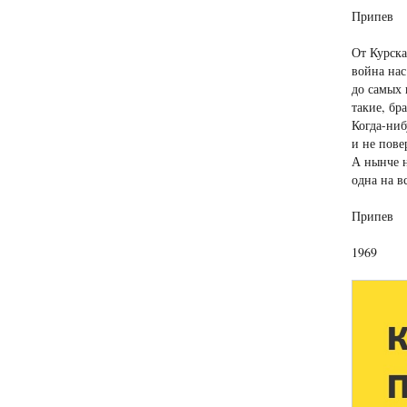
Припев
От Курска
война нас
до самых 
такие, бра
Когда-ниб
и не пове
А нынче н
одна на в
Припев
1969