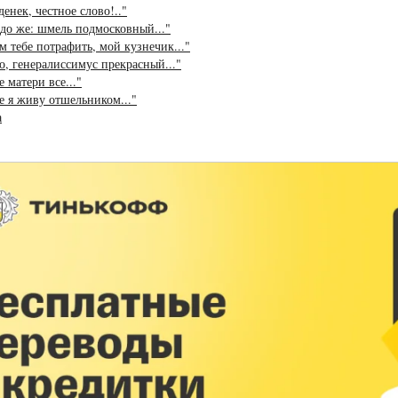
денек, честное слово!.."
до же: шмель подмосковный..."
м тебе потрафить, мой кузнечик..."
о, генералиссимус прекрасный..."
 матери все..."
 я живу отшельником..."
а