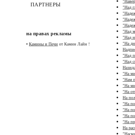
"Навер
ПАРТНЕРЫ
"Над г
"Надеж
"Надеж
"Надеж
"Над м
на правах рекламы
"Над н
"На дн
•
Камины и Печи
от Камин Лайн !
Надпис
"Над п
"Над с
Назид
"На ми
"Нам п
"На мн
"На от
На пол
"На по
"На по
"На по
"На пр
На рас
"Наско