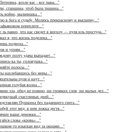
Петровна, возле вас - все львы..."
ли, старшина, чтоб была тишина..."
рь войне, мальчишка..."
рю в бога и судьбу. Молюсь прекрасному и высшему..."
сафьяновом переплете..."
е ль равно, что нас сведет в могилу — пуля иль простуда..."
мал я, что жизнь поделена..."
ешь подвоха..."
ов и упрям..."
ждому поэту удача выпадает..."
онись-ка ты, головушка..."
няйте полосы..."
ы нахлебавшись без меры..."
язательны пуля и кнут..."
орная голубая волна..."
мню зла, обид не помню, ни громких слов, ни малых дел..."
едвкушай счастливых дней..."
едставляю Пушкина без падающего снега..."
обуй этот мед: в нем ложка дегтя..."
ячьте ваши денежки..."
гайся слова «кровь»..."
ишком-то изыскан вид за окнами..."
льются никогда зима долгая и лето..."