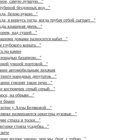
ное, самую лучшую..."
лубиной бездонных вод..."
да, белою рукою..."
да, я вернусь тогда, когда трубач отбой сыграет..."
ды крашеная дверь..."
орем, над сушей..."
ашими домами разносится набат..."
е глубокого корыта..."
ь на камне
лощадью базарною..."
иней улицей портовой..."
ание автомобильным лихачам
тинге народных депутатов..."
арни говорят такие речи..."
е костюмчик серый-серый..."
косе, на обрыве..."
е брани
лотне у Аллы Беляковой..."
лянке разминаются оркестры духовые..."
чве страха и тоски..."
игорке стояла усадебка..."
свете
лько мудрее законы, чем мы, брат, с тобою..."