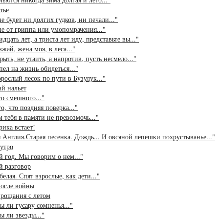
тье
не будет ни долгих гудков, ни печали..."
не от гриппа или умопомрачения..."
идцать лет, а триста лет иду, представьте вы..."
зжай, жена моя, в леса..."
рыть, не утаить, а напротив, пусть несмело..."
пел на жизнь обидеться..."
рослый лесок по пути в Бузулук..."
й нальет
о смешного..."
о, что поздняя поверка..."
 тебя в памяти не превозмочь..."
ика встает!
 Англия.Старая песенка. Дождь... И овсяной лепешки похрустыванье..."
утро
 год. Мы говорим о нем..."
й разговор
белая. Спят взрослые, как дети..."
после войны
прощания с летом
 ли гусару сомненья..."
 ли звезды..."