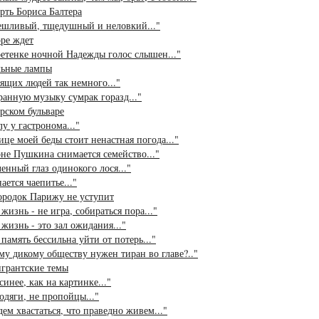
рть Бориса Балтера
ешливый, тщедушный и неловкий..."
ре ждет
етенке ночной Надежды голос слышен..."
льные лампы
ящих людей так немного..."
ранную музыку сумрак горазд..."
рском бульваре
лу у гастронома..."
ице моей беды стоит ненастная погода..."
не Пушкина снимается семейство..."
енный глаз одинокого лося..."
ается чаепитье..."
ородок Парижу не уступит
жизнь - не игра, собираться пора..."
жизнь - это зал ожидания..."
память бессильна уйти от потерь..."
у дикому обществу нужен тиран во главе?.."
игрантские темы
синее, как на картинке..."
одяги, не пропойцы..."
дем хвастаться, что праведно живем..."