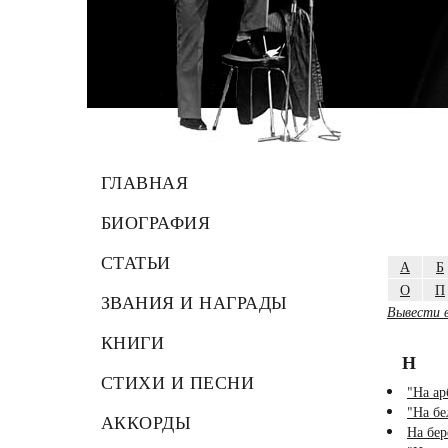
ГЛАВНАЯ
БИОГРАФИЯ
СТАТЬИ
А
Б
О
П
ЗВАНИЯ И НАГРАДЫ
Вывести в
КНИГИ
Н
СТИХИ И ПЕСНИ
"На ар
"На бе
АККОРДЫ
На бер