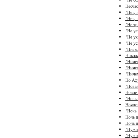
Несчас
"Нет, 
"Нет, 
"Не тр
"Не уе
"Не ук
"Не ус
"Низко
Никола
"Ничег
"Ничег
"Ничем
Но Афр
"Новая
Новое 
"Новый
Ночно
"Ночь 
Ночь 
Ночь 
"Нужны
"Нужны