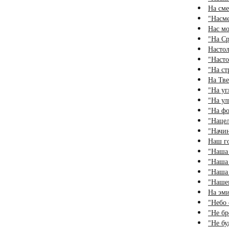
На сме
"Насм
Нас мо
"На Ср
Насто
"Насто
"На ст
На Тве
"На уг
"На ул
"На фо
"Нацел
"Начин
Наш г
"Наша 
"Наша 
"Наша 
"Нашем
На эм
"Небо 
"Не бр
"Не бу