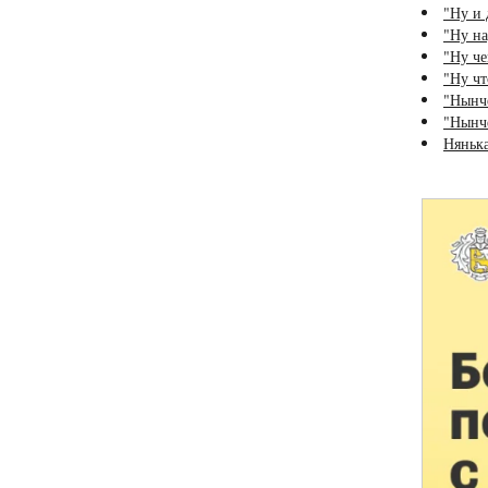
"Ну и 
"Ну на
"Ну че
"Ну чт
"Нынче
"Нынче
Няньк