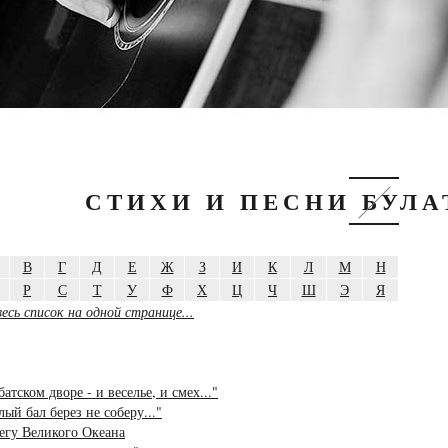
СТИХИ И ПЕСНИ БУЛ
В
Г
Д
Е
Ж
З
И
К
Л
М
Н
Р
С
Т
У
Ф
Х
Ц
Ч
Ш
Э
Я
есь список на одной странице...
батском дворе - и веселье, и смех..."
лый бал берез не соберу..."
егу Великого Океана