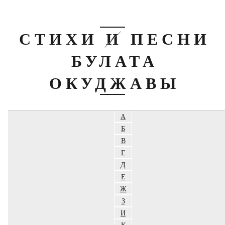
СТИХИ И ПЕСНИ
БУЛАТА
ОКУДЖАВЫ
А
Б
В
Г
Д
Е
Ж
З
И
К