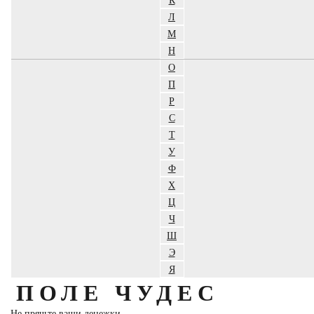
Л
М
Н
О
П
Р
С
Т
У
Ф
Х
Ц
Ч
Ш
Э
Я
ПОЛЕ ЧУДЕС
Не прячьте ваши денежки