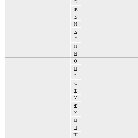
Е
Ж
З
И
К
Л
М
Н
О
П
Р
С
Т
У
Ф
Х
Ц
Ч
Ш