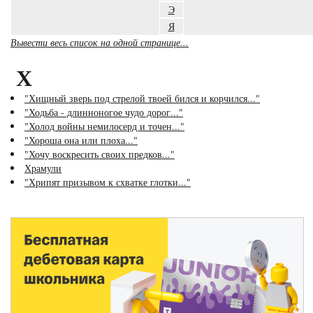
Э
Я
Вывести весь список на одной странице...
Х
"Хищный зверь под стрелой твоей бился и корчился..."
"Ходьба - длинноногое чудо дорог..."
"Холод войны немилосерд и точен..."
"Хороша она или плоха..."
"Хочу воскресить своих предков..."
Храмули
"Хрипят призывом к схватке глотки..."