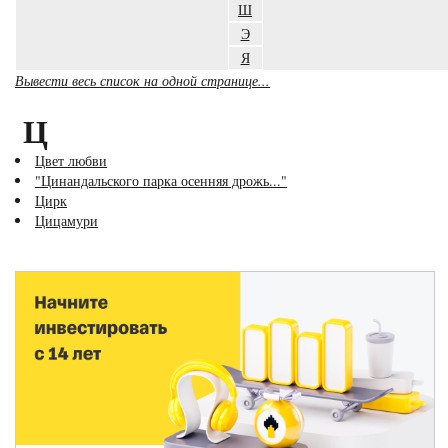
Ш
Э
Я
Вывести весь список на одной странице...
Ц
Цвет любви
"Цинандальского парка осенняя дрожь..."
Цирк
Цицамури