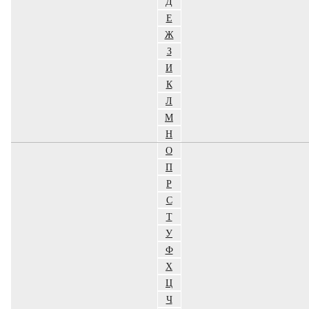
Д
Е
Ж
З
И
К
Л
М
Н
О
П
Р
С
Т
У
Ф
Х
Ц
Ч