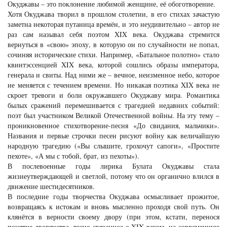
Окуджавы – это поклонение любимой женщине, её обоготворение.
Хотя Окуджава творил в прошлом столетии, в его стихах зачастую
заметна некоторая путаница времён, и это неудивительно – автор не
раз сам называл себя поэтом XIX века. Окуджава стремится
вернуться в «свою» эпоху, в которую он по случайности не попал,
сочиняя исторические стихи. Например, «Батальное полотно» стало
квинтэссенцией XIX века, которой сошлись образы императора,
генерала и свиты. Над ними же – вечное, неизменное небо, которое
не меняется с течением времени. Но никакая поэтика XIX века не
скроет тревоги и боли окружавшего Окуджаву мира. Романтика
былых сражений перемешивается с трагедией недавних событий:
поэт был участником Великой Отечественной войны. На эту тему –
проникновенное стихотворение-песня «До свидания, мальчики».
Названия и первые строчки песен рисуют войну как величайшую
народную трагедию («Вы слышите, грохочут сапоги», «Простите
пехоте», «А мы с тобой, брат, из пехоты»).
В послевоенные годы лирика Булата Окуджавы стала
жизнеутверждающей и светлой, потому что он органично влился в
движение шестидесятников.
В последние годы творчества Окуджава осмысливает прожитое,
возвращаясь к истокам и вновь мысленно проходя свой путь. Он
клянётся в верности своему двору (при этом, кстати, перенося
понятие дворянства, тесно связанное с XIX веком, на современную