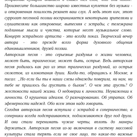
Произнесите большинство широко известных куплетов без музыки -
и откровенная пошлость резанет ваш слух. А ведь этот кич, этот
суррогат песенной поэзии воспринимается некоторыми зрителями и
слушателями как откровение, вытесняя с эстрады, с телеэкрана
подлинные мысли и чувства, которые несет музыкальное слово.
Концерт эстрадного артиста - это всегда показ. Творческий вечер
автора - это прежде всего форма духовного общения
единомышленников, друзей поэзии.
Авторская песня - это серьезные раздумья о жизни человека,
может быть, трагические, может быть, острые. Ведь авторская
песня родилась как раз из этих трагических раздумий, из острых
сюжетов, из клокотания души. Когда-то, обращаясь к Москве, я
писал: „Но если бы ты в наши слезы однажды поверила, ни нам, ни
тебе не пришлось бы грустить о былом". О чем эта грусть? О
жестокости нашей жизни. О недоверии к личности. Неуважении к
личности. О крушении идеалов. О разочарованиях. Об утратах. Об
эфемерности надежд. Обо всем этом надо говорить.
Сегодня авторская песня вступила с эстрадой в соперничество, а
соперники всегда подстраиваются, подлаживаются друг под друга.
И они стали перенимать чужие черты, вплоть до манеры
держаться. Авторская песня из-за включения в систему массовой
культуры стала терять если не свое лицо, то какие-то важные