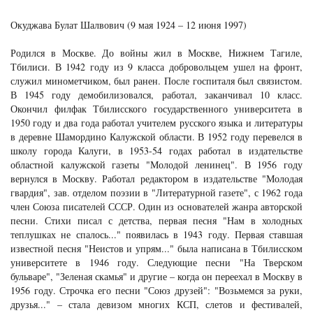
Окуджава Булат Шалвович (9 мая 1924 – 12 июня 1997)
Родился в Москве. До войны жил в Москве, Нижнем Тагиле,
Тбилиси. В 1942 году из 9 класса добровольцем ушел на фронт,
служил минометчиком, был ранен. После госпиталя был связистом.
В 1945 году демобилизовался, работал, заканчивал 10 класс.
Окончил филфак Тбилисского государственного университета в
1950 году и два года работал учителем русского языка и литературы
в деревне Шамордино Калужской области. В 1952 году перевелся в
школу города Калуги, в 1953-54 годах работал в издательстве
областной калужской газеты "Молодой ленинец". В 1956 году
вернулся в Москву. Работал редактором в издательстве "Молодая
гвардия", зав. отделом поэзии в "Литературной газете", с 1962 года
член Союза писателей СССР. Один из основателей жанра авторской
песни. Стихи писал с детства, первая песня "Нам в холодных
теплушках не спалось..." появилась в 1943 году. Первая ставшая
известной песня "Неистов и упрям..." была написана в Тбилисском
университете в 1946 году. Следующие песни "На Тверском
бульваре", "Зеленая скамья" и другие – когда он переехал в Москву в
1956 году. Строчка его песни "Союз друзей": "Возьмемся за руки,
друзья..." – стала девизом многих КСП, слетов и фестивалей,