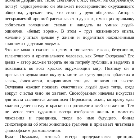
почву). Одновременно он обнажает несовершенство окружающего
общества, упрекает тех, кто стоит у руля общества. Автор с
нескрываемой иронией рассказывает о дураках, имеющих привычку
собираться голодными стаями и нападать на умных людей-
одиночек, «белых ворон». В этом – груз жизненного опыта,
желание учиться дальше у жизни и поделиться накопленными
знаниями с другими людьми.
Что же можно сказать в целом о творчестве такого, безусловно,
талантливого и оригинального человека, как Булат Окуджава? Его
девиз – автор должен творить не на потребу публики, а выделять и
показывать во всех красках окружающий мир. Поэтому он и
призывает художников окунуть кисти «в суету дворов арбатских и
зарю», фактически, приравнивая эти два понятия по высоте.
Окуджава жаждет показать счастливых людей даже тогда, когда
вокруг счастья явно не хватает. Своеобразным идеалом искусства
для поэта становится живописец Пиросиани, аскет, которому едва
хватало денег на еду и краски на протяжении всей его жизни. Тем
не менее этот художник всегда изображал жизнь в моменты
ликования и праздника, творя во имя будущего. Финал
стихотворения об этом живописце трагичен и призывает читателя к
философским размышлениям.
Булат Окуджава, который всегда придерживался принципа