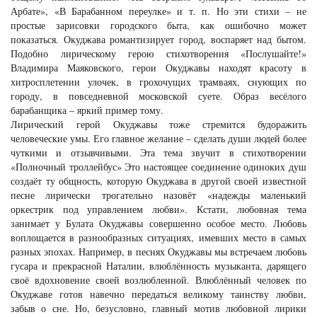
Арбате», «В Барабанном переулке» и т. п. Но эти стихи – не
простые зарисовки городского быта, как ошибочно может
показаться. Окуджава романтизирует город, воспаряет над бытом.
Подобно лирическому герою стихотворения «Послушайте!»
Владимира Маяковского, герои Окуджавы находят красоту в
хитросплетении улочек, в грохочущих трамваях, снующих по
городу, в повседневной московской суете. Образ весёлого
барабанщика – яркий пример тому.
Лирический герой Окуджавы тоже стремится будоражить
человеческие умы. Его главное желание – сделать души людей более
чуткими и отзывчивыми. Эта тема звучит в стихотворении
«Полночный троллейбус» Это настоящее соединение одиноких душ
создаёт ту общность, которую Окуджава в другой своей известной
песне лирически трогательно назовёт «надежды маленький
оркестрик под управлением любви». Кстати, любовная тема
занимает у Булата Окуджавы совершенно особое место. Любовь
воплощается в разнообразных ситуациях, имевших место в самых
разных эпохах. Например, в песнях Окуджавы мы встречаем любовь
гусара и прекрасной Наталии, влюблённость музыканта, дарящего
своё вдохновение своей возлюбленной. Влюблённый человек по
Окуджаве готов навечно передаться великому таинству любви,
забыв о сне. Но, безусловно, главный мотив любовной лирики