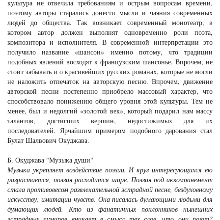
культура не отвечала требованиям и острым вопросам времени,
поэтому авторы старались донести мысли и чаяния современных
людей до общества. Так возникает современный монотеатр, в
котором автор должен выполнят одновременно роли поэта,
композитора и исполнителя. В современной интерпретации это
получило название «шансон» именно потому, что традиции
подобных явлений восходят к французским шансонье. Впрочем, не
стоит забывать и о красивейших русских романах, которые не могли
не наложить отпечаток на авторскую песню. Впрочем, движение
авторской песни постепенно приобрело массовый характер, что
способствовало понижению общего уровня этой культуры. Тем не
менее, был и недолгий «золотой век», который подарил нам массу
талантов, достигших вершин, недостижимых для их
последователей. Ярчайшим примером подобного дарования стал
Булат Шалвович Окуджава.
Б. Окуджава "Музыка души"
Музыка укрепляет воздействие поэзии. И круг интересующихся ею
разрастается, поэзия расходится шире. Поэзия под аккомпанемент
стала противовесом развлекательной эстрадной песне, бездуховному
искусству, имитации чувств. Она писалась думающими людьми для
думающих людей. Кто из фанатичных поклонников нынешних
эстрадных кумиров вникает в смысл тех слов, что они поют?