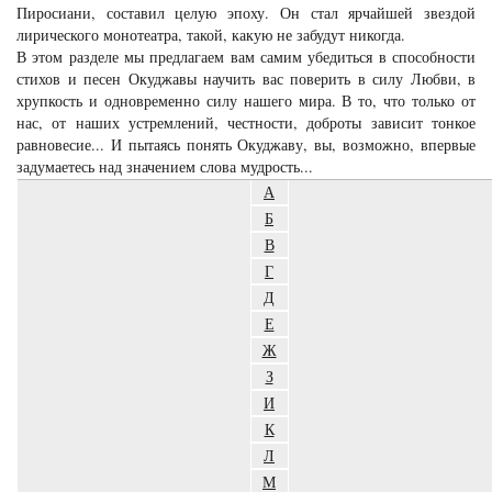
Пиросиани, составил целую эпоху. Он стал ярчайшей звездой
лирического монотеатра, такой, какую не забудут никогда.
В этом разделе мы предлагаем вам самим убедиться в способности
стихов и песен Окуджавы научить вас поверить в силу Любви, в
хрупкость и одновременно силу нашего мира. В то, что только от
нас, от наших устремлений, честности, доброты зависит тонкое
равновесие... И пытаясь понять Окуджаву, вы, возможно, впервые
задумаетесь над значением слова мудрость...
А
Б
В
Г
Д
Е
Ж
З
И
К
Л
М