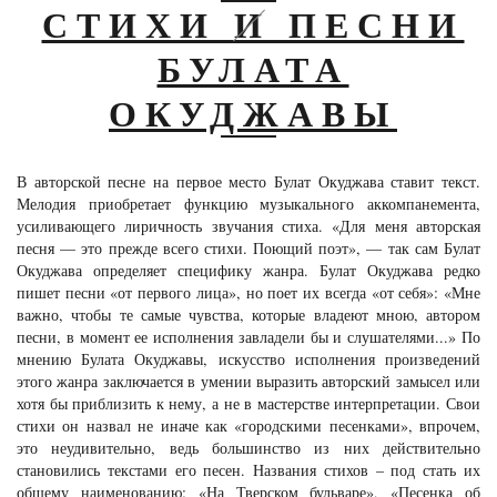
СТИХИ И ПЕСНИ
БУЛАТА
ОКУДЖАВЫ
В авторской песне на первое место Булат Окуджава ставит текст.
Мелодия приобретает функцию музыкального аккомпанемента,
усиливающего лиричность звучания стиха. «Для меня авторская
песня — это прежде всего стихи. Поющий поэт», — так сам Булат
Окуджава определяет специфику жанра. Булат Окуджава редко
пишет песни «от первого лица», но поет их всегда «от себя»: «Мне
важно, чтобы те самые чувства, которые владеют мною, автором
песни, в момент ее исполнения завладели бы и слушателями...» По
мнению Булата Окуджавы, искусство исполнения произведений
этого жанра заключается в умении выразить авторский замысел или
хотя бы приблизить к нему, а не в мастерстве интерпретации. Свои
стихи он назвал не иначе как «городскими песенками», впрочем,
это неудивительно, ведь большинство из них действительно
становились текстами его песен. Названия стихов – под стать их
общему наименованию: «На Тверском бульваре», «Песенка об