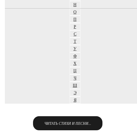
Н
О
П
Р
С
Т
У
Ф
Х
Ц
Ч
Ш
Э
Я
ЧИТАТЬ СТИХИ И ПЕСНИ...