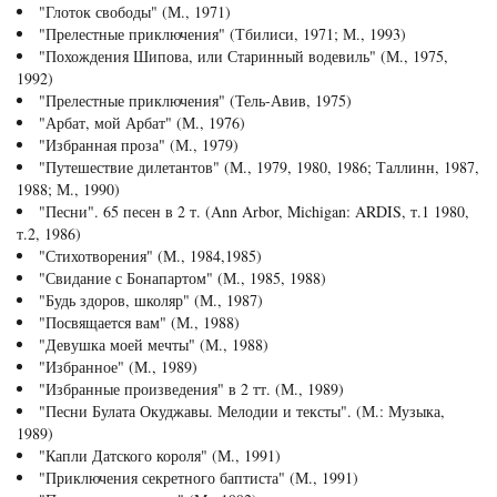
"Глоток свободы" (М., 1971)
"Прелестные приключения" (Тбилиси, 1971; М., 1993)
"Похождения Шипова, или Старинный водевиль" (М., 1975,
1992)
"Прелестные приключения" (Тель-Авив, 1975)
"Арбат, мой Арбат" (М., 1976)
"Избранная проза" (М., 1979)
"Путешествие дилетантов" (М., 1979, 1980, 1986; Таллинн, 1987,
1988; М., 1990)
"Песни". 65 песен в 2 т. (Ann Arbor, Michigan: ARDIS, т.1 1980,
т.2, 1986)
"Стихотворения" (М., 1984,1985)
"Свидание с Бонапартом" (М., 1985, 1988)
"Будь здоров, школяр" (М., 1987)
"Посвящается вам" (М., 1988)
"Девушка моей мечты" (М., 1988)
"Избранное" (М., 1989)
"Избранные произведения" в 2 тт. (М., 1989)
"Песни Булата Окуджавы. Мелодии и тексты". (М.: Музыка,
1989)
"Капли Датского короля" (М., 1991)
"Приключения секретного баптиста" (М., 1991)