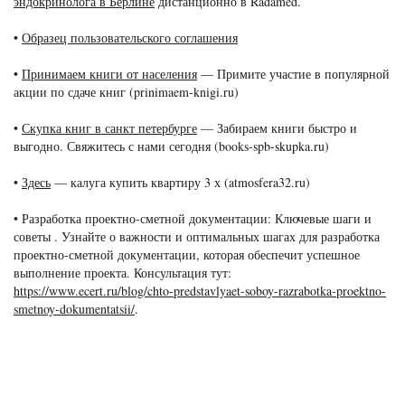
эндокринолога в Берлине
дистанционно в Radamed.
•
Образец пользовательского соглашения
•
Принимаем книги от населения
— Примите участие в популярной
акции по сдаче книг (prinimaem-knigi.ru)
•
Скупка книг в санкт петербурге
— Забираем книги быстро и
выгодно. Свяжитесь с нами сегодня (books-spb-skupka.ru)
•
Здесь
— калуга купить квартиру 3 х (atmosfera32.ru)
• Разработка проектно-сметной документации: Ключевые шаги и
советы . Узнайте о важности и оптимальных шагах для разработка
проектно-сметной документации, которая обеспечит успешное
выполнение проекта. Консультация тут:
https://www.ecert.ru/blog/chto-predstavlyaet-soboy-razrabotka-proektno-
smetnoy-dokumentatsii/
.