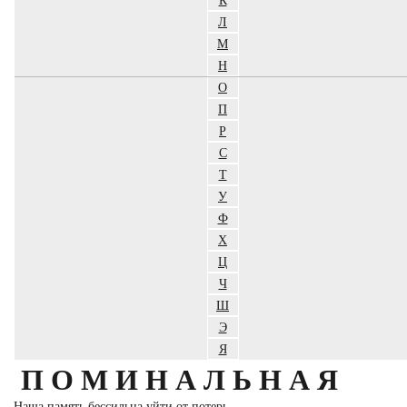
Л
М
Н
О
П
Р
С
Т
У
Ф
Х
Ц
Ч
Ш
Э
Я
ПОМИНАЛЬНАЯ
Наша память бессильна уйти от потерь,