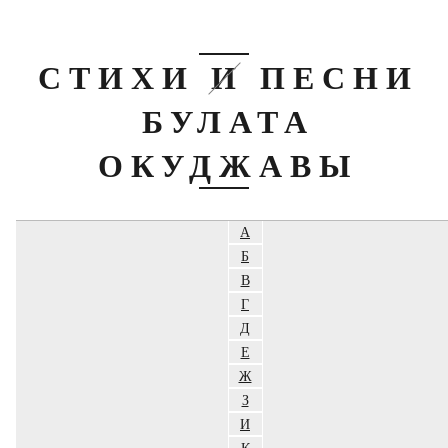
СТИХИ И ПЕСНИ
БУЛАТА
ОКУДЖАВЫ
А
Б
В
Г
Д
Е
Ж
З
И
К