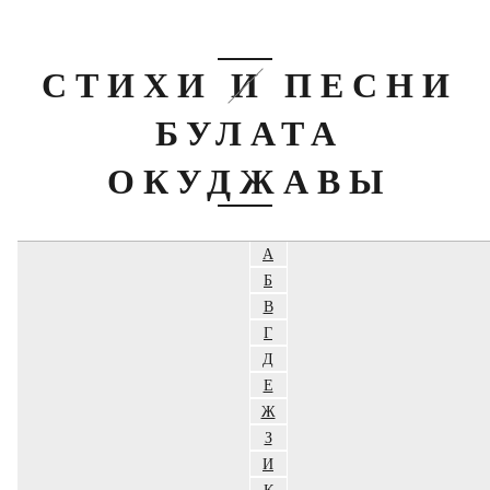
СТИХИ И ПЕСНИ
БУЛАТА
ОКУДЖАВЫ
А
Б
В
Г
Д
Е
Ж
З
И
К