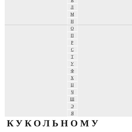
Л
М
Н
О
П
Р
С
Т
У
Ф
Х
Ц
Ч
Ш
Э
Я
КУКОЛЬНОМУ