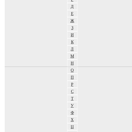
Д
Е
Ж
З
И
К
Л
М
Н
О
П
Р
С
Т
У
Ф
Х
Ц