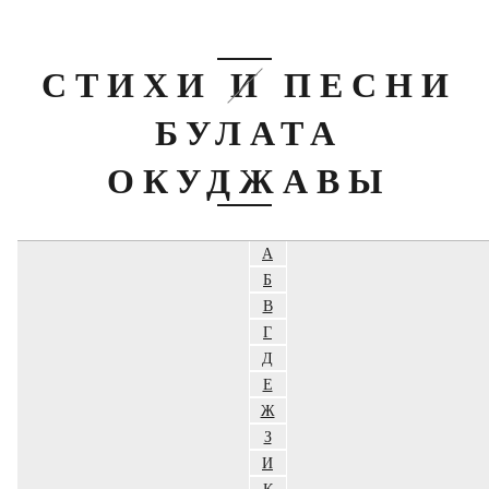
СТИХИ И ПЕСНИ
БУЛАТА
ОКУДЖАВЫ
А
Б
В
Г
Д
Е
Ж
З
И
К