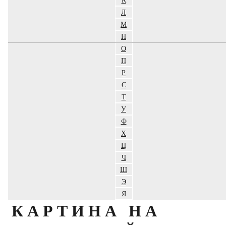
Л
М
Н
О
П
Р
С
Т
У
Ф
Х
Ц
Ч
Ш
Э
Я
КАРТИНА НА