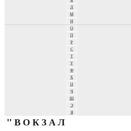
Л
М
Н
О
П
Р
С
Т
У
Ф
Х
Ц
Ч
Ш
Э
Я
"ВОКЗАЛ