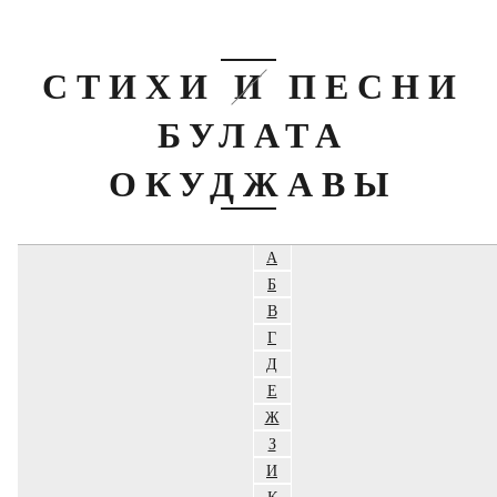
СТИХИ И ПЕСНИ
БУЛАТА
ОКУДЖАВЫ
А
Б
В
Г
Д
Е
Ж
З
И
К