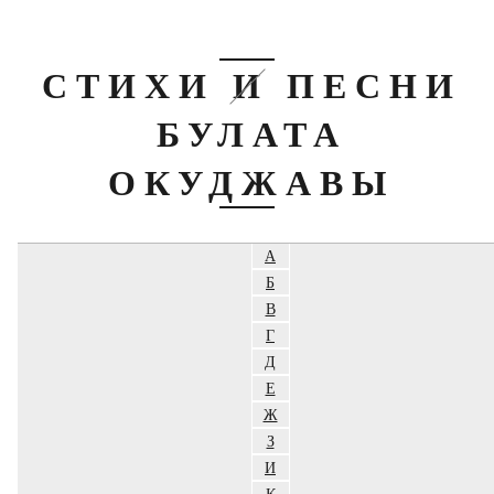
СТИХИ И ПЕСНИ
БУЛАТА
ОКУДЖАВЫ
А
Б
В
Г
Д
Е
Ж
З
И
К