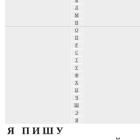
Л
М
Н
О
П
Р
С
Т
У
Ф
Х
Ц
Ч
Ш
Э
Я
Я ПИШУ