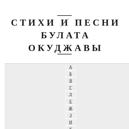
СТИХИ И ПЕСНИ
БУЛАТА
ОКУДЖАВЫ
А
Б
В
Г
Д
Е
Ж
З
И
К