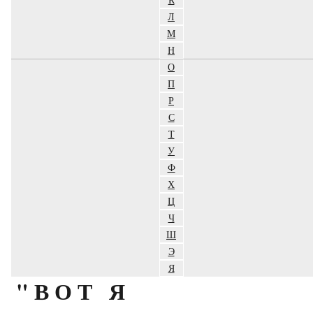
Л
М
Н
О
П
Р
С
Т
У
Ф
Х
Ц
Ч
Ш
Э
Я
"ВОТ Я