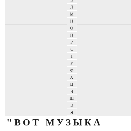
Л
М
Н
О
П
Р
С
Т
У
Ф
Х
Ц
Ч
Ш
Э
Я
"ВОТ МУЗЫКА