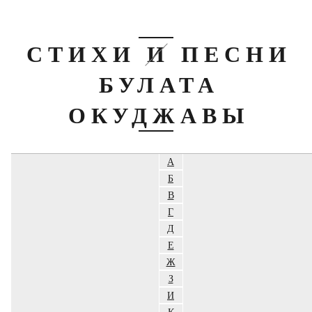
СТИХИ И ПЕСНИ
БУЛАТА
ОКУДЖАВЫ
А
Б
В
Г
Д
Е
Ж
З
И
К