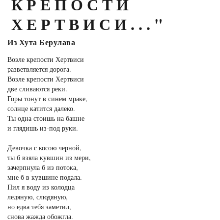
КРЕПОСТИ
ХЕРТВИСИ..."
Из Хута Берулава
Возле крепости Хертвиси
разветвляется дорога.
Возле крепости Хертвиси
две сливаются реки.
Горы тонут в синем мраке,
солнце катится далеко.
Ты одна стоишь на башне
и глядишь из-под руки.
Девочка с косою черной,
ты б взяла кувшин из мери,
зачерпнула б из потока,
мне б в кувшине подала.
Пил я воду из колодца
ледяную, слюдяную,
но едва тебя заметил,
снова жажда обожгла.