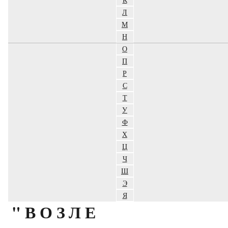
Л
М
Н
О
П
Р
С
Т
У
Ф
Х
Ц
Ч
Ш
Э
Я
"ВОЗЛЕ