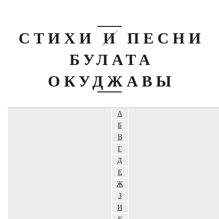
СТИХИ И ПЕСНИ
БУЛАТА
ОКУДЖАВЫ
А
Б
В
Г
Д
Е
Ж
З
И
К