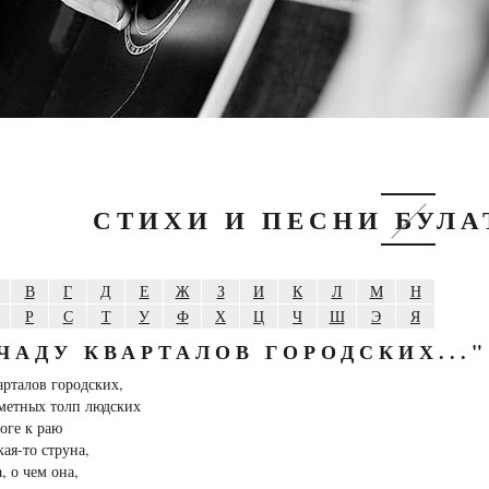
СТИХИ И ПЕСНИ БУЛ
В
Г
Д
Е
Ж
З
И
К
Л
М
Н
Р
С
Т
У
Ф
Х
Ц
Ч
Ш
Э
Я
 ЧАДУ КВАРТАЛОВ ГОРОДСКИХ..."
арталов городских,
сметных толп людских
оге к раю
кая-то струна,
, о чем она,