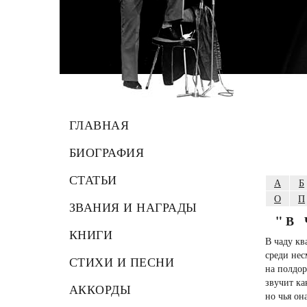
ГЛАВНАЯ
БИОГРАФИЯ
СТАТЬИ
А
Б
О
П
ЗВАНИЯ И НАГРАДЫ
"В
КНИГИ
В чаду кв
среди не
СТИХИ И ПЕСНИ
на полдор
звучит ка
АККОРДЫ
но чья она