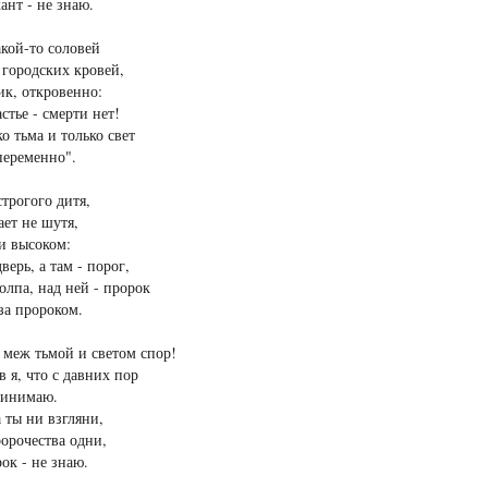
ант - не знаю.
кой-то соловей
городских кровей,
ик, откровенно:
астье - смерти нет!
ко тьма и только свет
переменно".
строгого дитя,
ет не шутя,
и высоком:
дверь, а там - порог,
толпа, над ней - пророк
 за пророком.
 меж тьмой и светом спор!
в я, что с давних пор
ринимаю.
а ты ни взгляни,
орочества одни,
рок - не знаю.