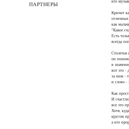
кто музык
ПАРТНЕРЫ
Кричит ка
отличных 
как мальч
"Какое сч
Есть толь
всегда по
Столетья 
он понима
в значени
вот это - 
за ним - 
и слово -
Как прост
И счастли
все это п
Хотя, куд
кругом пр
а кто про