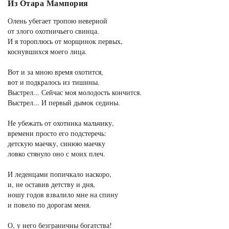
Из Отара Мампория
Олень убегает тропою неверной
от злого охотничьего свинца.
И я тороплюсь от морщинок первых,
коснувшихся моего лица.
Вот и за мною время охотится,
вот и подкралось из тишины.
Выстрел... Сейчас моя молодость кончится.
Выстрел... И первый дымок седины.
Не убежать от охотника мальчику,
времени просто его подстеречь:
детскую маечку, синюю маечку
ловко стянуло оно с моих плеч.
И леденцами попичкало наскоро,
и, не оставив детству и дня,
ношу годов взвалило мне на спину
и повело по дорогам меня.
О, у него безграничны богатства!