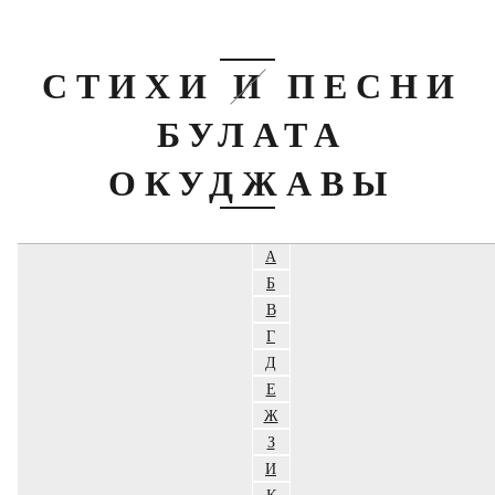
СТИХИ И ПЕСНИ
БУЛАТА
ОКУДЖАВЫ
А
Б
В
Г
Д
Е
Ж
З
И
К