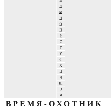
Л
М
Н
О
П
Р
С
Т
У
Ф
Х
Ц
Ч
Ш
Э
Я
ВРЕМЯ-ОХОТНИК