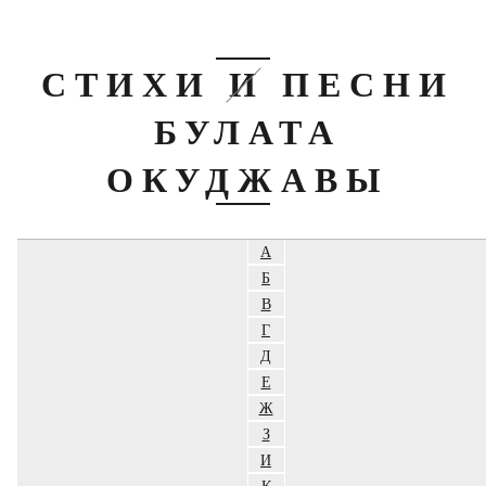
СТИХИ И ПЕСНИ
БУЛАТА
ОКУДЖАВЫ
А
Б
В
Г
Д
Е
Ж
З
И
К