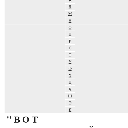
Л
М
Н
О
П
Р
С
Т
У
Ф
Х
Ц
Ч
Ш
Э
Я
"ВОТ