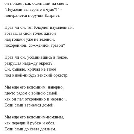
он пойдет, как ослепший на свет...
"Неужели вы верите в чудо?!" -
поперхнется поручик Кларнет.
Прав ли он, тот Кларнет изумленный,
возвышая свой голос живой
над годами уже не зеленой,
похоронной, сожженной травой?
Прав ли он, усомнившись в покое,
разрушая надежду окрест?..
Он, бывало, кричал не такое
под какой-нибудь венский оркестр.
Мы еще его вспомним, наверно,
где-то рядом с войною самой,
как он пел откровенно и нервно...
Если сами вернемся домой.
Мы еще его вспомним-помянем,
как передний рубеж и обоз...
Если сами до света дотянем,