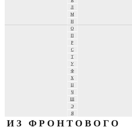
Л
М
Н
О
П
Р
С
Т
У
Ф
Х
Ц
Ч
Ш
Э
Я
ИЗ ФРОНТОВОГО