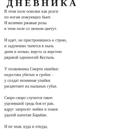
ДНЕВНИКА
В этом поле осколки как розги
по ногам атакующих бьют.
И колючие ржавые розы
в этом поле со звоном цветут.
И идет, не пристроившись к строю,
и задумчиво тычется в пыль
днем и ночью, верста за верстою
рядовой одноногий Костыль.
У полковника Смерти ошибки:
недостача убитых в гробах -
у солдат неземные улыбки
расцветают на пыльных губах.
Скоро-скоро случится такое:
уцелевший средь боя от ран,
вдруг запросит любви и покоя
удалой капитан Барабан.
И не зная, куда и откуда,