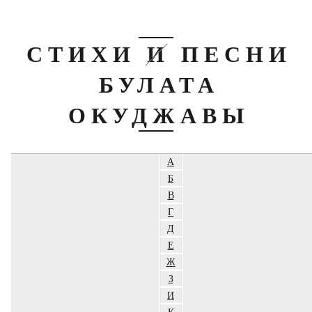
СТИХИ И ПЕСНИ
БУЛАТА
ОКУДЖАВЫ
А
Б
В
Г
Д
Е
Ж
З
И
К