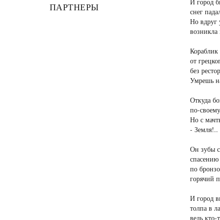
И город б
ПАРТНЕРЫ
снег падал
Но вдруг 
возникла 
Кораблик
от грецко
без ресто
Умрешь на
Откуда бо
по-своему
Но с мачт
- Земля!..
Он зубы с
спасению 
по бронзо
горячий п
И город в
толпа в л
ведь кто-