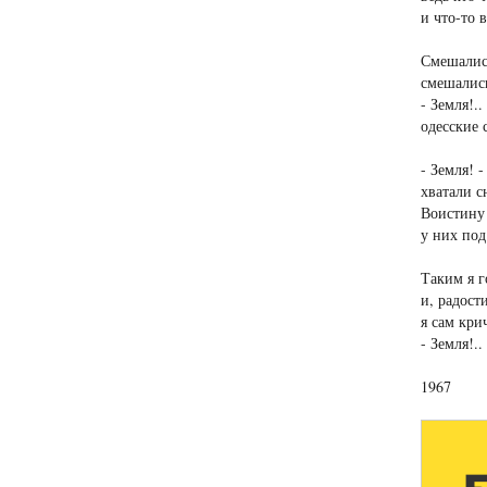
и что-то 
Смешались
смешались
- Земля!.
одесские 
- Земля! -
хватали с
Воистину
у них под
Таким я г
и, радост
я сам крич
- Земля!..
1967