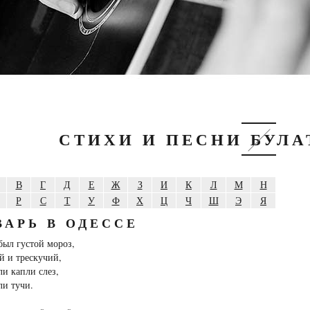
СТИХИ И ПЕСНИ БУЛ
В
Г
Д
Е
Ж
З
И
К
Л
М
Н
Р
С
Т
У
Ф
Х
Ц
Ч
Ш
Э
Я
ВАРЬ В ОДЕССЕ
был густой мороз,
й и трескучий,
ли капли слез,
ли тучи.