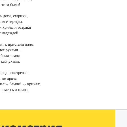
в этом было!
 дети, старики,
 все одежды.
. - кричали остряки
с надеждой.
 и, к пристани валя,
нег руками...
 была земля
 каблуками.
ород повстречал,
и не пряча,
ал:-- Земля!..-- кричал:
 - смеясь и плача.