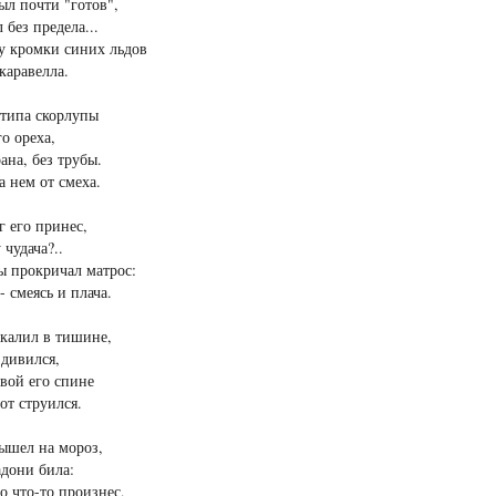
ыл почти "готов",
 без предела...
у кромки синих льдов
каравелла.
 типа скорлупы
го ореха,
рана, без трубы.
 нем от смеха.
г его принес,
 чудача?..
ы прокричал матрос:
 - смеясь и плача.
калил в тишине,
дивился,
вой его спине
от струился.
ышел на мороз,
адони била:
то что-то произнес,