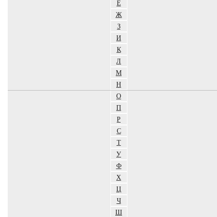
Е
Ж
З
И
К
Л
М
Н
О
П
Р
С
Т
У
Ф
Х
Ц
Ч
Ш