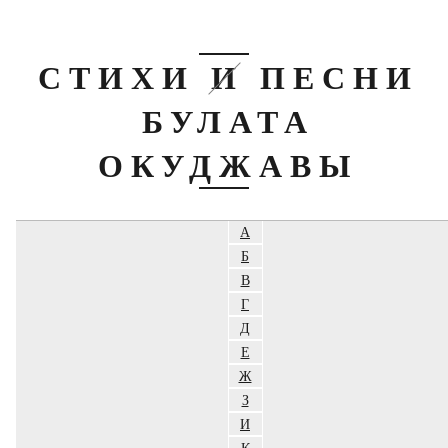
СТИХИ И ПЕСНИ
БУЛАТА
ОКУДЖАВЫ
А
Б
В
Г
Д
Е
Ж
З
И
К