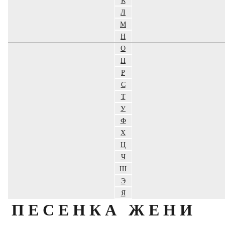
Л
М
Н
О
П
Р
С
Т
У
Ф
Х
Ц
Ч
Ш
Э
Я
ПЕСЕНКА ЖЕНИ