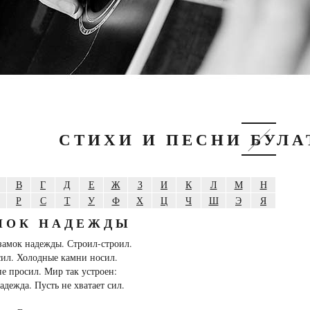
СТИХИ И ПЕСНИ БУЛ
В
Г
Д
Е
Ж
З
И
К
Л
М
Н
Р
С
Т
У
Ф
Х
Ц
Ч
Ш
Э
Я
МОК НАДЕЖДЫ
замок надежды. Строил-строил.
сил. Холодные камни носил.
 просил. Мир так устроен:
адежда. Пусть не хватает сил.