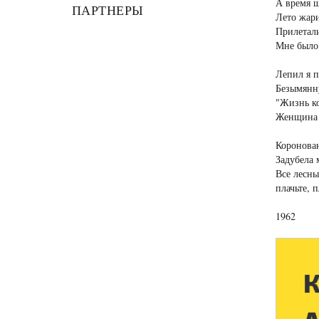
А время ш
ПАРТНЕРЫ
Лето жари
Прилетали
Мне было 
Лепил я п
Безымянн
"Жизнь ко
Женщина 
Коронован
Задубела 
Все лесны
плачьте, п
1962