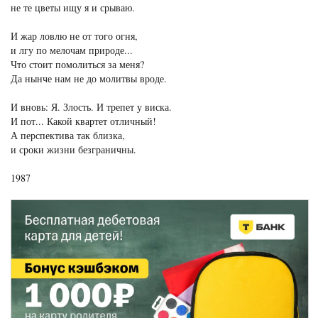
не те цветы ищу я и срываю.
И жар ловлю не от того огня,
и лгу по мелочам природе...
Что стоит помолиться за меня?
Да нынче нам не до молитвы вроде.
И вновь: Я. Злость. И трепет у виска.
И пот... Какой квартет отличный!
А перспектива так близка,
и сроки жизни безграничны.
1987