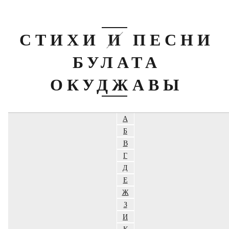
СТИХИ И ПЕСНИ
БУЛАТА
ОКУДЖАВЫ
А
Б
В
Г
Д
Е
Ж
З
И
К