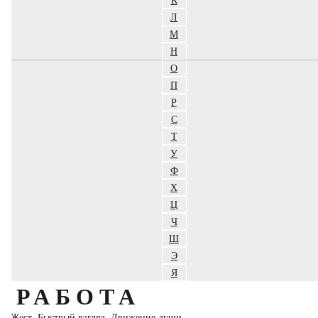
Л
М
Н
О
П
Р
С
Т
У
Ф
Х
Ц
Ч
Ш
Э
Я
РАБОТА
Жест. Быстрый взгляд. Движение души.