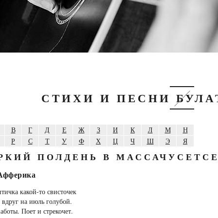
СТИХИ И ПЕСНИ БУЛ
В
Г
Д
Е
Ж
З
И
К
Л
М
Н
Р
С
Т
У
Ф
Х
Ц
Ч
Ш
Э
Я
РКИЙ ПОЛДЕНЬ В МАССАЧУСЕТС
Афферика
птичка какой-то свисточек
 вдруг на июль голубой.
заботы. Поет и стрекочет.