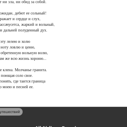
 ни зла, ни обид за собой.
ожидан, дебют ее сольный!
ражает и сердце и слух,
ассачусетса, жаркий и вольный,
и дальней полуденный дух.
эту лелею и холю
 ноту ловлю и ценю,
 обретенную вольную волю,
ам же всю жизнь хороню...
 клена. Молчанье гранита.
 поющая соло свое.
понять, где таится граница
 моею и песней ее.