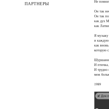
Не помнит
ПАРТНЕРЫ
Он так не
Он так по
как дух М
как Латви
Я музыку 
и каждую
как вновь
которую с
Шуршание
И птичка,
И трудно 
меж болью
1989