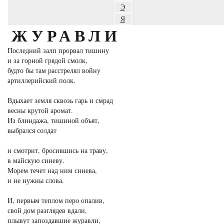
Э
Я
ЖУРАВЛИ
Последний залп прорвал тишину
и за горной грядой смолк,
будто бы там расстрелял войну
артиллерийский полк.
Вдыхает земля сквозь гарь и смрад
весны крутой аромат.
Из блиндажа, тишиной объят,
выбрался солдат
и смотрит, бросившись на траву,
в майскую синеву.
Морем течет над ним синева,
и не нужны слова.
И, первым теплом перо опалив,
свой дом разглядев вдали,
плывут запоздавшие журавли,