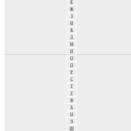
Е
Ж
З
И
К
Л
М
Н
О
П
Р
С
Т
У
Ф
Х
Ц
Ч
Ш