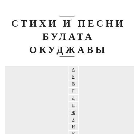
СТИХИ И ПЕСНИ
БУЛАТА
ОКУДЖАВЫ
А
Б
В
Г
Д
Е
Ж
З
И
К