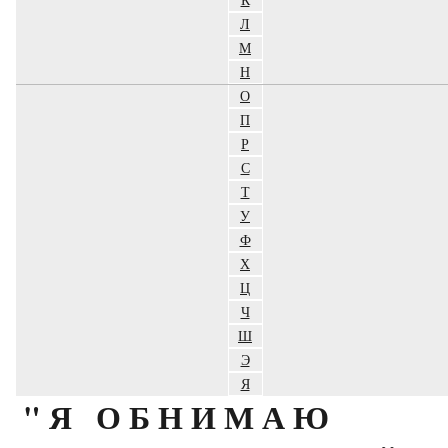
Л
М
Н
О
П
Р
С
Т
У
Ф
Х
Ц
Ч
Ш
Э
Я
"Я ОБНИМАЮ