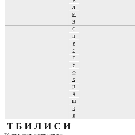
Л
М
Н
О
П
Р
С
Т
У
Ф
Х
Ц
Ч
Ш
Э
Я
ТБИЛИСИ
Тбилиси утром голову подымет