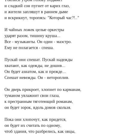
и сладкий сон пугнет от карих глаз,
и жители запляшут в раннем дыме
и вскрикнут, торопясь: "Который час?!.."
И чайных ложек целые оркестры
ударят разом, тишину круша...
Все - музыканты. Он один - маэстро.
Ему не полагается - спеша.
Пускай они спешат. Пускай надежды
хватают, как одежды, не дошив...
Он будет азиатом, как и прежде...
Спешат невежды. Он - нетороплив.
Он дверь прикроет, хлопнет по карманам,
туманом увлажнит свои глаза,
к престранным тяготеющий романам,
он будет зорок, вдоль домов скользя.
Пока они хлопочут, как придется,
он будет их считать по одному,
чтоб здания, что разбрелись, как овцы,