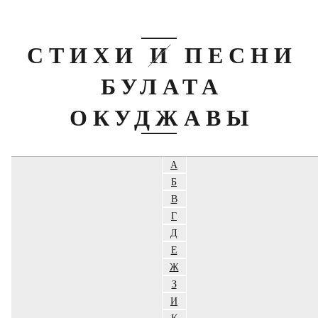
СТИХИ И ПЕСНИ
БУЛАТА
ОКУДЖАВЫ
А
Б
В
Г
Д
Е
Ж
З
И
К