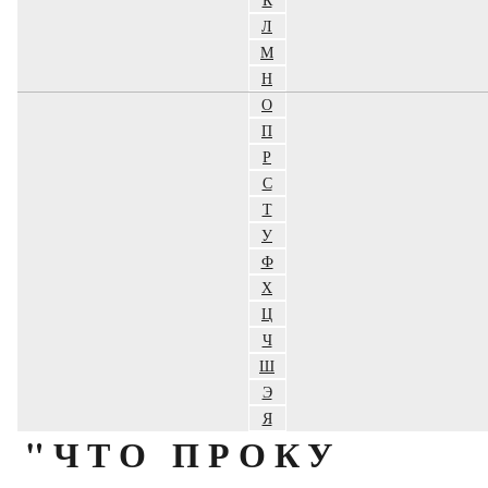
Л
М
Н
О
П
Р
С
Т
У
Ф
Х
Ц
Ч
Ш
Э
Я
"ЧТО ПРОКУ