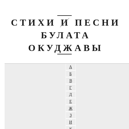
СТИХИ И ПЕСНИ
БУЛАТА
ОКУДЖАВЫ
А
Б
В
Г
Д
Е
Ж
З
И
К