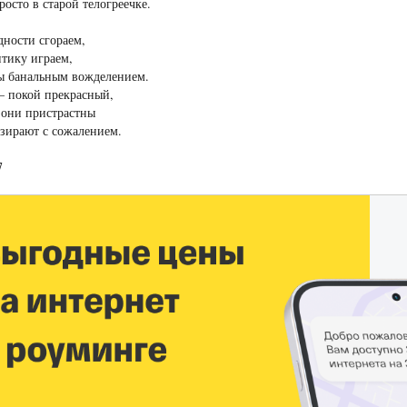
росто в старой телогреечке.
ности сгораем,
тику играем,
ы банальным вожделением.
— покой прекрасный,
 они пристрастны
взирают с сожалением.
97