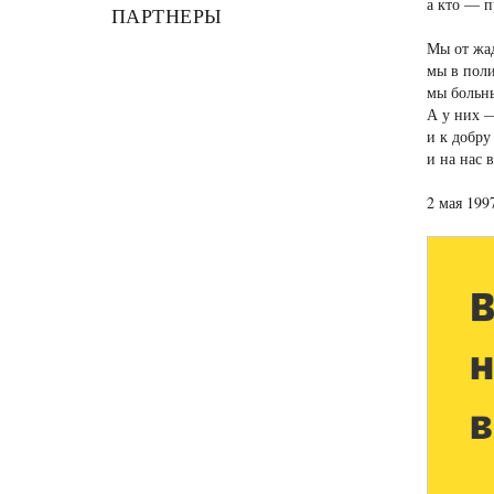
а кто — п
ПАРТНЕРЫ
Мы от жад
мы в поли
мы больн
А у них 
и к добру
и на нас 
2 мая 19