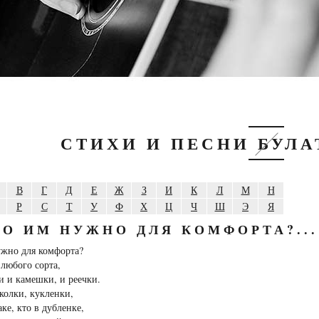
СТИХИ И ПЕСНИ БУЛ
В
Г
Д
Е
Ж
З
И
К
Л
М
Н
Р
С
Т
У
Ф
Х
Ц
Ч
Ш
Э
Я
ТО ИМ НУЖНО ДЛЯ КОМФОРТА?...
ужно для комфорта?
любого сорта,
 и камешки, и реечки.
колки, кукленки,
аке, кто в дубленке,