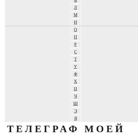
Л
М
Н
О
П
Р
С
Т
У
Ф
Х
Ц
Ч
Ш
Э
Я
ТЕЛЕГРАФ МОЕЙ