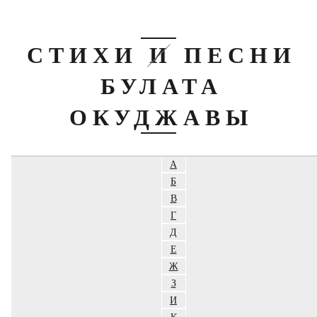
СТИХИ И ПЕСНИ
БУЛАТА
ОКУДЖАВЫ
А
Б
В
Г
Д
Е
Ж
З
И
К