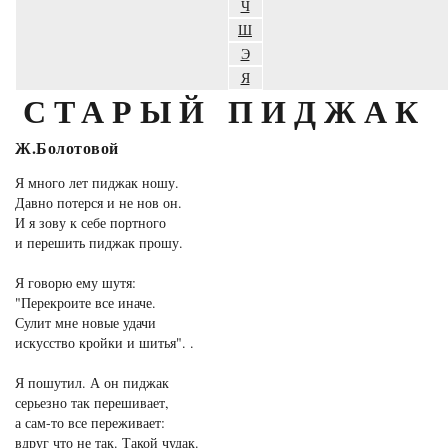
Ч
Ш
Э
Я
СТАРЫЙ ПИДЖАК
Ж.Болотовой
Я много лет пиджак ношу.
Давно потерся и не нов он.
И я зову к себе портного
и перешить пиджак прошу.
Я говорю ему шутя:
"Перекроите все иначе.
Сулит мне новые удачи
искусство кройки и шитья". .
Я пошутил. А он пиджак
серьезно так перешивает,
а сам-то все переживает:
вдруг что не так. Такой чудак.