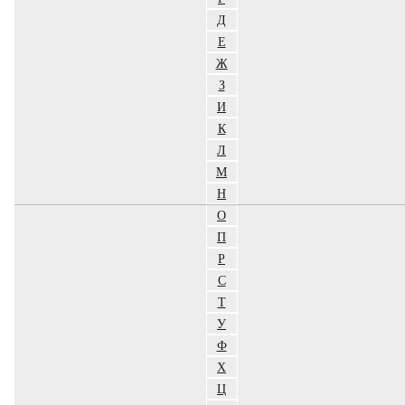
Д
Е
Ж
З
И
К
Л
М
Н
О
П
Р
С
Т
У
Ф
Х
Ц