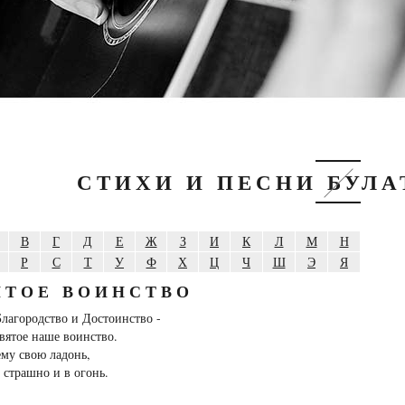
СТИХИ И ПЕСНИ БУЛ
В
Г
Д
Е
Ж
З
И
К
Л
М
Н
Р
С
Т
У
Ф
Х
Ц
Ч
Ш
Э
Я
ЯТОЕ ВОИНСТВО
Благородство и Достоинство -
святое наше воинство.
му свою ладонь,
е страшно и в огонь.