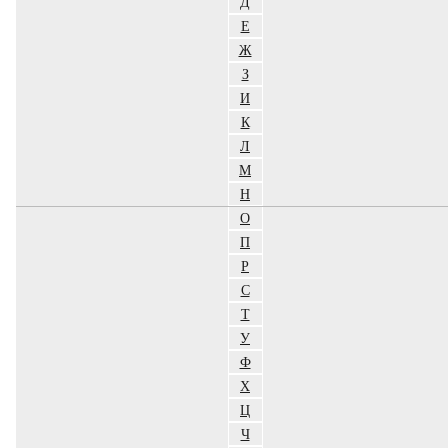
Д
Е
Ж
З
И
К
Л
М
Н
О
П
Р
С
Т
У
Ф
Х
Ц
Ч