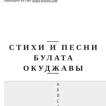
Переходите на сайт
doska-sovetov.com
.
СТИХИ И ПЕСНИ
БУЛАТА
ОКУДЖАВЫ
А
Б
В
Г