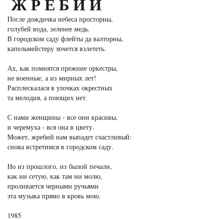
ЖРЕБИЙ
После дождичка небеса просторны,
голубей вода, зеленее медь.
В городском саду флейты да валторны,
капельмейстеру хочется взлететь.
Ах, как помнятся прежние оркестры,
не военные, а из мирных лет!
Расплескалася в улочках окрестных
та мелодия, а поющих нет.
С нами женщины - все они красивы,
и черемуха - вся она в цвету.
Может, жребий нам выпадет счастливый:
снова встретимся в городском саду.
Но из прошлого, из былой печали,
как ни сетую, как там ни молю,
проливается черными ручьями
эта музыка прямо в кровь мою.
1985