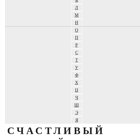
Л
М
Н
О
П
Р
С
Т
У
Ф
Х
Ц
Ч
Ш
Э
Я
СЧАСТЛИВЫЙ