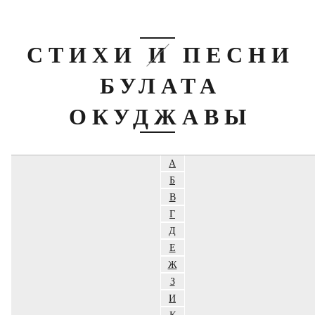
СТИХИ И ПЕСНИ
БУЛАТА
ОКУДЖАВЫ
А
Б
В
Г
Д
Е
Ж
З
И
К