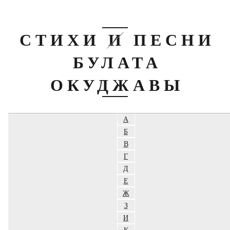
СТИХИ И ПЕСНИ
БУЛАТА
ОКУДЖАВЫ
А
Б
В
Г
Д
Е
Ж
З
И
К