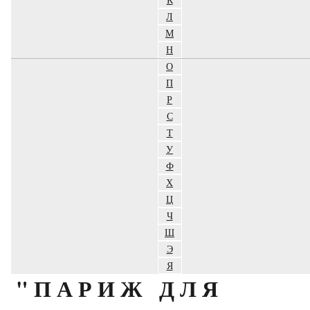
Л
М
Н
О
П
Р
С
Т
У
Ф
Х
Ц
Ч
Ш
Э
Я
"ПАРИЖ ДЛЯ