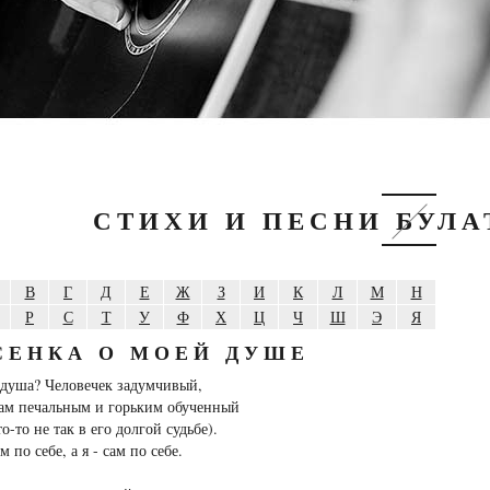
СТИХИ И ПЕСНИ БУЛ
В
Г
Д
Е
Ж
З
И
К
Л
М
Н
Р
С
Т
У
Ф
Х
Ц
Ч
Ш
Э
Я
СЕНКА О МОЕЙ ДУШЕ
 душа? Человечек задумчивый,
кам печальным и горьким обученный
о-то не так в его долгой судьбе).
м по себе, а я - сам по себе.