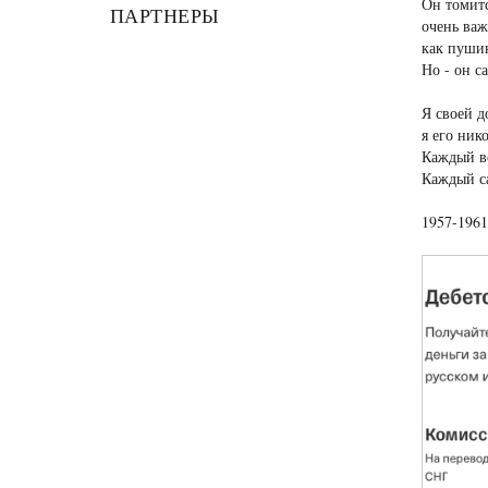
Он томитс
ПАРТНЕРЫ
очень важ
как пушин
Но - он са
Я своей д
я его ник
Каждый во
Каждый сам
1957-196