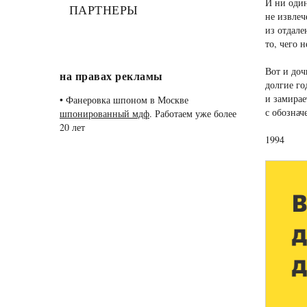
И ни оди
ПАРТНЕРЫ
не извлеч
из отдале
то, чего н
Вот и доч
на правах рекламы
долгие го
и замирае
•
Фанеровка шпоном в Москве
с обознач
шпонированный мдф
. Работаем уже более
20 лет
1994