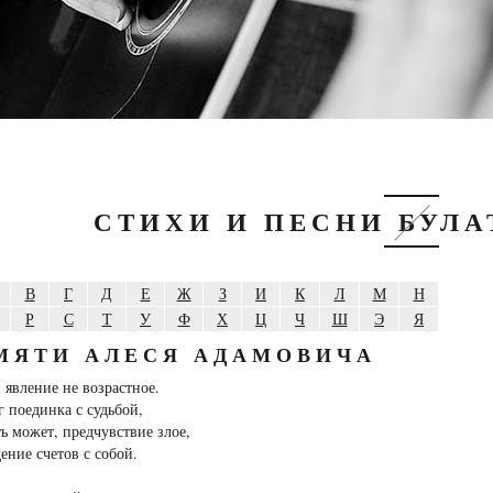
СТИХИ И ПЕСНИ БУЛ
В
Г
Д
Е
Ж
З
И
К
Л
М
Н
Р
С
Т
У
Ф
Х
Ц
Ч
Ш
Э
Я
МЯТИ АЛЕСЯ АДАМОВИЧА
- явление не возрастное.
г поединка с судьбой,
ть может, предчувствие злое,
дение счетов с собой.