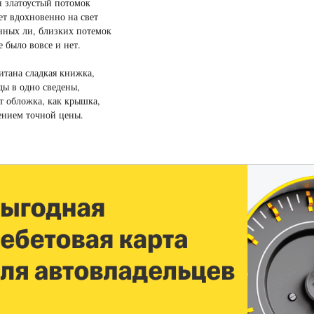
н златоустый потомок
ет вдохновенно на свет
нных ли, близких потемок
е было вовсе и нет.
итана сладкая книжка,
ды в одно сведены,
т обложка, как крышка,
ением точной цены.