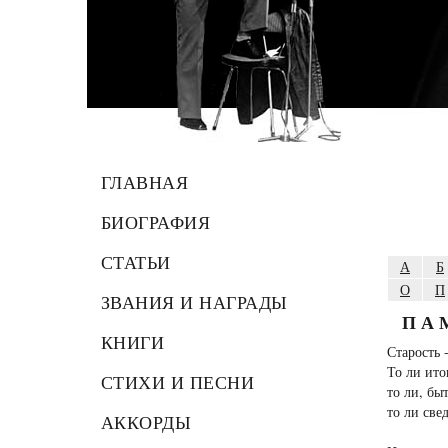
ГЛАВНАЯ
БИОГРАФИЯ
СТАТЬИ
А
Б
О
П
ЗВАНИЯ И НАГРАДЫ
ПА
КНИГИ
Старость 
То ли ито
СТИХИ И ПЕСНИ
то ли, бы
то ли све
АККОРДЫ