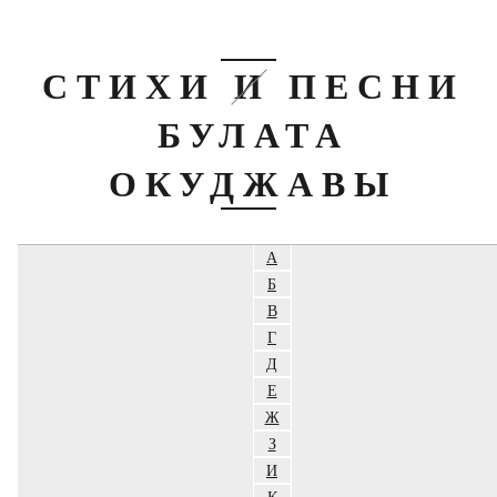
СТИХИ И ПЕСНИ
БУЛАТА
ОКУДЖАВЫ
А
Б
В
Г
Д
Е
Ж
З
И
К