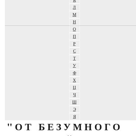
Л
М
Н
О
П
Р
С
Т
У
Ф
Х
Ц
Ч
Ш
Э
Я
"ОТ БЕЗУМНОГО