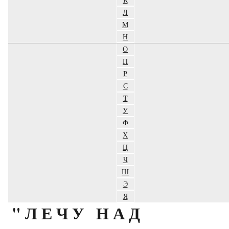
Л
М
Н
О
П
Р
С
Т
У
Ф
Х
Ц
Ч
Ш
Э
Я
"ЛЕЧУ НАД