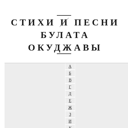
СТИХИ И ПЕСНИ
БУЛАТА
ОКУДЖАВЫ
А
Б
В
Г
Д
Е
Ж
З
И
К