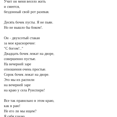
Учит он меня весело жить
и смеется,
бездонный свой рот разевая.
Десять бочек пусты. Я не пьян.
Но не вышло бы боком!.
Он - двухсотый стакан
за мое красноречие:
"С богом!.."
Двадцать бочек лежат на дворе,
совершенно пустые.
На вечерней заре
отношения очень простые.
Сорок бочек лежат на дворе.
Это мы их распили
на вечерней заре
на краю у села Руиспири!
Все так правильно в этом краю,
как в раю!
Не его ли мы ищем?
Я себя узнаю,