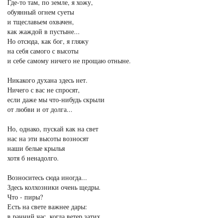
Где-то там, по земле, я хожу,
обуянный огнем суеты
и тщеславьем охвачен,
как жаждой в пустыне...
Но отсюда, как бог, я гляжу
на себя самого с высоты
и себе самому ничего не прощаю отныне.
Никакого духана здесь нет.
Ничего с вас не спросят,
если даже мы что-нибудь скрыли
от любви и от долга...
Но, однако, пускай как на свет
нас на эти высоты возносят
наши белые крылья
хотя б ненадолго.
Возноситесь сюда иногда...
Здесь колхозники очень щедры.
Что - пиры?
Есть на свете важнее дары:
в ранний час, когда ветер затих