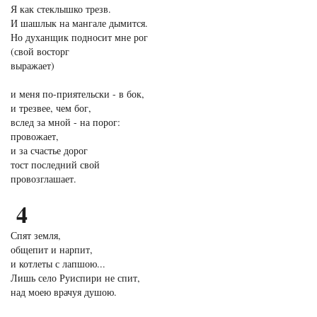
Я как стеклышко трезв.
И шашлык на мангале дымится.
Но духанщик подносит мне рог
(свой восторг
выражает)
и меня по-приятельски - в бок,
и трезвее, чем бог,
вслед за мной - на порог:
провожает,
и за счастье дорог
тост последний свой
провозглашает.
4
Спят земля,
общепит и нарпит,
и котлеты с лапшою...
Лишь село Руиспири не спит,
над моею врачуя душою.