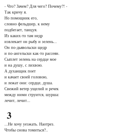
- Что? Зачем? Для чего? Почему?! -
Так кричу я.
Но помощник его,
словно фельдшер, к нему
подбегает, танцуя.
Из каких-то там недр
извлекает он рыбу и зелень...
Он по-дьявольски щедр
и по-ангельски как-то рассеян.
Сыплет зелень на сердце мое
и на душу, с лихвою.
А духанщик поет
и качает своей головою,
и лежат они: сердце, душа.
Свежий ветер ущелий и речек
между ними струится, шурша:
лечит, лечит...
3
...Не хочу уезжать. Наотрез.
Чтобы снова томиться?..