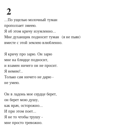
2
...По ущелью молочный туман
проползает змеею.
Я об этом кричу изумленно...
Мне духанщик подносит туман (я не пьян)
вместе с этой землею влюбленно.
Я кричу про зарю. Он зарю
мне на блюдце подносит,
и взамен ничего он не просит.
Я немею!..
Только сам ничего не дарю -
не умею.
Он в ладонь мое сердце берет,
он берет мою душу,
как врач, осторожно...
И при этом поет...
Я не то чтобы трушу -
мне просто тревожно.