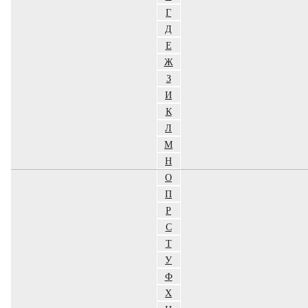
Г
Д
Е
Ж
З
И
К
Л
М
Н
О
П
Р
С
Т
У
Ф
Х