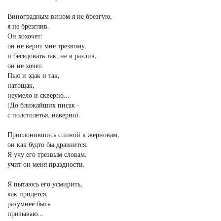
Виноградным вином я не брезгую,
я не брезглив.
Он хохочет:
он не верит мне трезвому,
и беседовать так, не в разлив,
он не хочет.
Пью и эдак и так,
натощак,
неумело и скверно...
(До ближайших писак -
с полстолетья, наверно).
Прислонившись спиной к жерновам,
он как будто бы дразнится.
Я учу его трезвым словам,
учит он меня праздности.
Я пытаюсь его усмирить,
как придется,
разумнее быть
призываю...