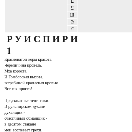
Ц
Ч
Ш
Э
Я
РУИСПИРИ
1
Красноватой коры красота.
Черепичина кровель.
Мха короста.
И Гомборская высота,
ястребиной крапленая кровью.
Все так просто!
Предзакатные тени тихи.
В руиспирском духане
духанщик -
счастливый обманщик -
в десятом стакане
мои воспевает грехи.