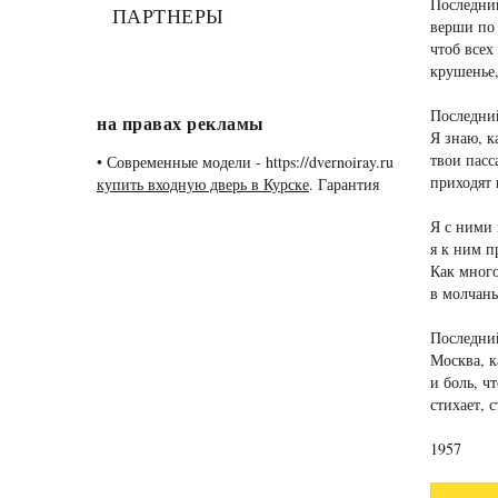
Последний
ПАРТНЕРЫ
верши по 
чтоб всех
крушенье,
Последний
на правах рекламы
Я знаю, к
твои пасс
•
Современные модели - https://dvernoiray.ru
приходят
купить входную дверь в Курске
. Гарантия
Я с ними 
я к ним п
Как много
в молчань
Последний
Москва, к
и боль, ч
стихает, с
1957