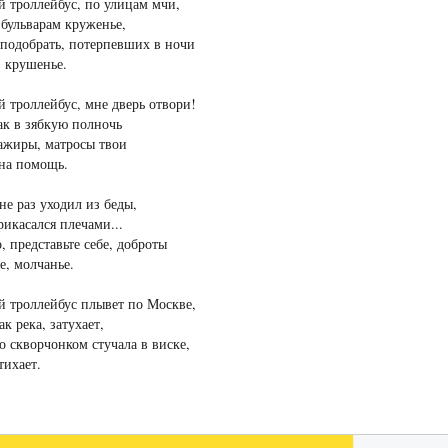
 троллейбус, по улицам мчи,
бульварам круженье,
 подобрать, потерпевших в ночи
 крушенье.
 троллейбус, мне дверь отвори!
ак в зябкую полночь
ажиры, матросы твои
 на помощь.
не раз уходил из беды,
рикасался плечами...
, представьте себе, доброты
е, молчанье.
 троллейбус плывет по Москве,
ак река, затухает,
то скворчонком стучала в виске,
тихает.