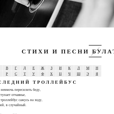
СТИХИ И ПЕСНИ БУЛ
В
Г
Д
Е
Ж
З
И
К
Л
М
Н
Р
С
Т
У
Ф
Х
Ц
Ч
Ш
Э
Я
СЛЕДНИЙ ТРОЛЛЕЙБУС
 невмочь пересилить беду,
ступает отчаянье,
 троллейбус сажусь на ходу,
ий, в случайный.