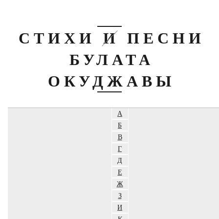
СТИХИ И ПЕСНИ
БУЛАТА
ОКУДЖАВЫ
А
Б
В
Г
Д
Е
Ж
З
И
К