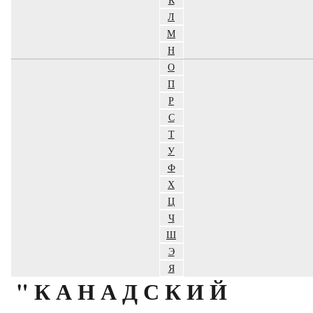
Л
М
Н
О
П
Р
С
Т
У
Ф
Х
Ц
Ч
Ш
Э
Я
"КАНАДСКИЙ