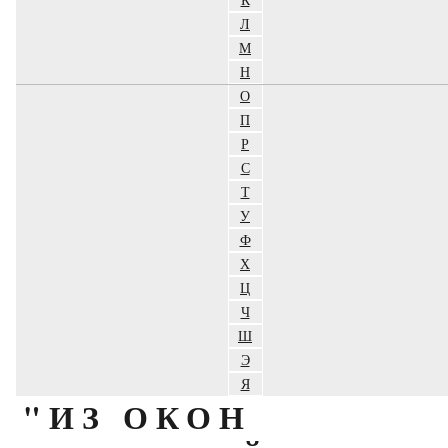
Л
М
Н
О
П
Р
С
Т
У
Ф
Х
Ц
Ч
Ш
Э
Я
"ИЗ ОКОН