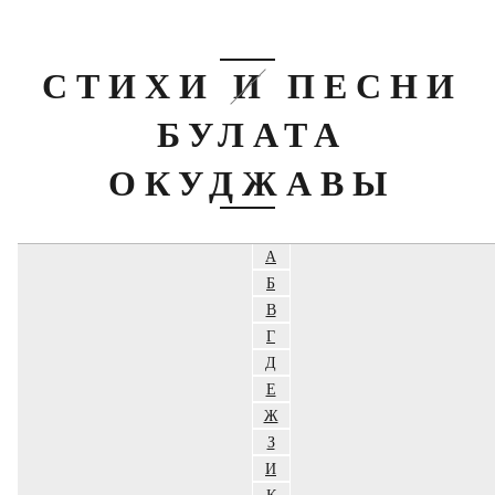
СТИХИ И ПЕСНИ
БУЛАТА
ОКУДЖАВЫ
А
Б
В
Г
Д
Е
Ж
З
И
К