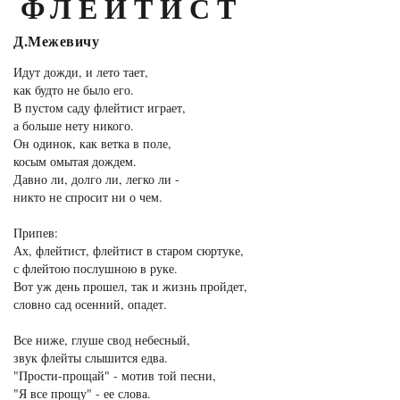
ФЛЕЙТИСТ
Д.Межевичу
Идут дожди, и лето тает,
как будто не было его.
В пустом саду флейтист играет,
а больше нету никого.
Он одинок, как ветка в поле,
косым омытая дождем.
Давно ли, долго ли, легко ли -
никто не спросит ни о чем.
Припев:
Ах, флейтист, флейтист в старом сюртуке,
с флейтою послушною в руке.
Вот уж день прошел, так и жизнь пройдет,
словно сад осенний, опадет.
Все ниже, глуше свод небесный,
звук флейты слышится едва.
"Прости-прощай" - мотив той песни,
"Я все прощу" - ее слова.