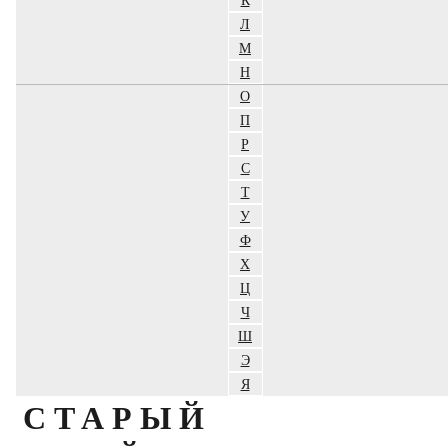
Л
М
Н
О
П
Р
С
Т
У
Ф
Х
Ц
Ч
Ш
Э
Я
СТАРЫЙ