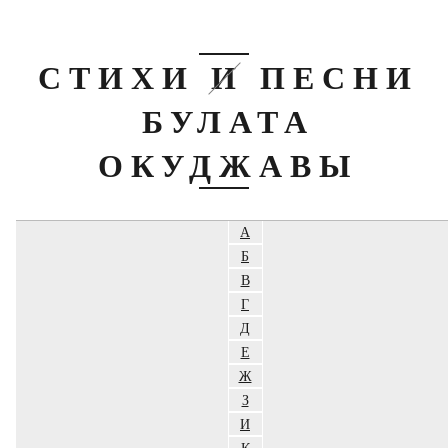
СТИХИ И ПЕСНИ
БУЛАТА
ОКУДЖАВЫ
А
Б
В
Г
Д
Е
Ж
З
И
К