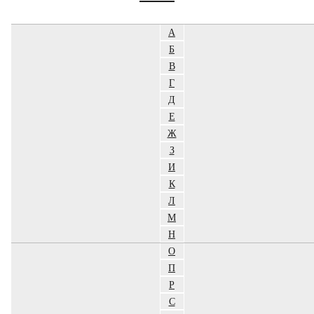
А
Б
В
Г
Д
Е
Ж
З
И
К
Л
М
Н
О
П
Р
С