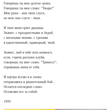
Говоришь ты мне долгие сроки.
Говоришь ты мне слово: "Твори!"
Мои руки - они твои слуги,
не мои они слуги - твои.
И твое меня греет дыханье.
Значит, с празднествами и бедой,
с мелочами моими, с грехами
я единственный, праведный, твой.
Значит, люб я тебе хоть немного,
если, горечь разлуки клубя,
говоришь ты мне слово: "Тревога!",
отрываешь меня от себя.
И наутро встаю я и снова
отправляюсь в решительный бой...
Остается последнее слово.
Оставляю его за собой.
1959