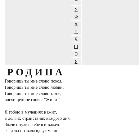
Т
У
Ф
Х
Ц
Ч
Ш
Э
Я
РОДИНА
Говоришь ты мне слово покоя.
Говоришь ты мне слово любви.
Говоришь ты мне слово такое,
восхищенное слово: "Живи!"
Я тобою в мучениях нажит,
в долгих странствиях каждого дня.
Значит нужен тебе я и важен,
если ты позвала вдруг меня.